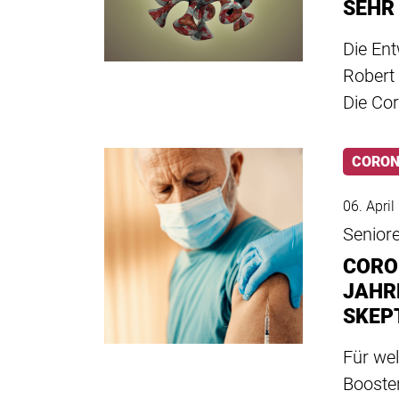
SEHR
Die Ent
Robert
Die Cor
CORO
06. Apri
Senior
CORO
JAHR
SKEP
Für we
Booste