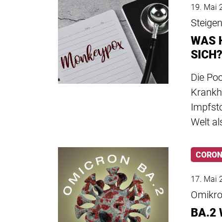
19. Mai 
Steigen
WAS 
SICH
Die Poc
Krankh
Impfsto
Welt a
CORO
17. Mai 
Omikro
BA.2 