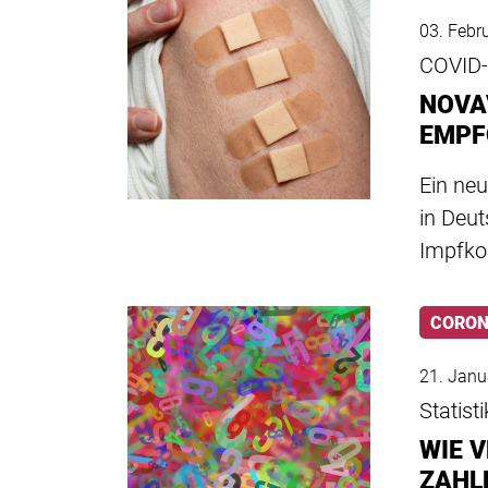
03. Febr
COVID
NOVA
EMPF
Ein neu
in Deut
Impfko
CORO
21. Janu
Statisti
WIE 
ZAHL