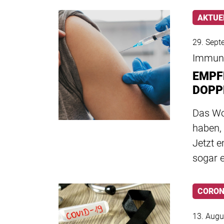
AKTUE
29. Sept
Immuni
EMPF
DOPP
Das Wo
haben,
Jetzt 
sogar 
CORO
13. Augu