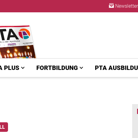
Newsletter
A | diepta.de
ABO
A PLUS
FORTBILDUNG
PTA AUSBILD
LL