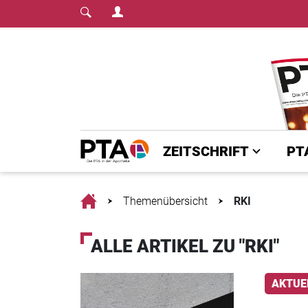
Login Menu
Fachmedium für PT
Home
ZEITSCHRIFT
PT
Home
Themenübersicht
RKI
ALLE ARTIKEL ZU "RKI"
AKTUE