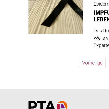
Epidemi
IMPF
LEBE
Das Rob
Welle 
Expert
Vorherige
Home