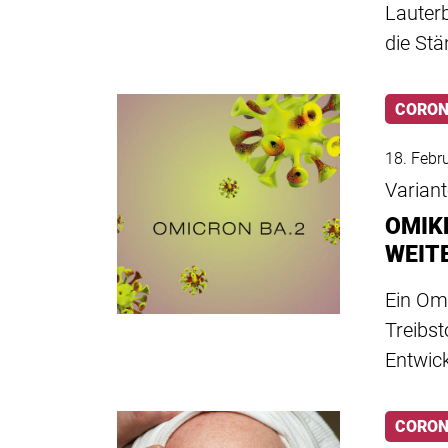
Lauter
die St
CORO
18. Febr
Varian
OMIK
WEIT
Ein Omi
Treibs
Entwic
CORO