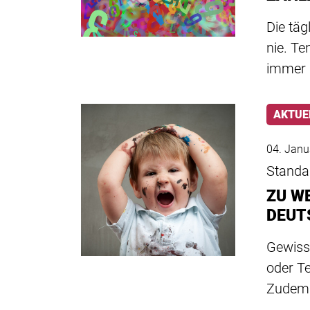
Die tä
nie. T
immer m
AKTUE
04. Janu
Standa
ZU WE
DEUT
Gewiss
oder Te
Zudem g