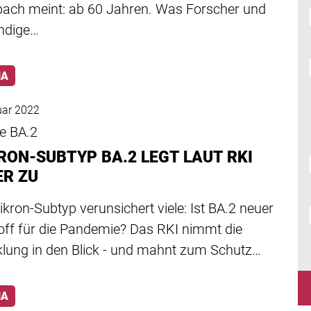
bach meint: ab 60 Jahren. Was Forscher und
ändige…
NA
uar 2022
te BA.2
RON-SUBTYP BA.2 LEGT LAUT RKI
ER ZU
kron-Subtyp verunsichert viele: Ist BA.2 neuer
toff für die Pandemie? Das RKI nimmt die
klung in den Blick - und mahnt zum Schutz…
NA