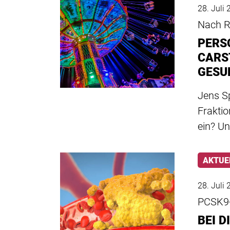
28. Juli
Nach Rü
PERS
CARS
GESU
Jens S
Frakti
ein? U
AKTUE
28. Juli
PCSK9
BEI D