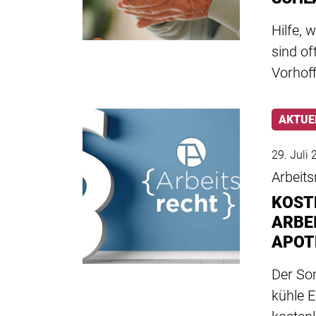
Hilfe,
sind of
Vorhof
AKTUE
29. Juli
Arbeits
KOST
ARBEI
APOT
Der So
kühle 