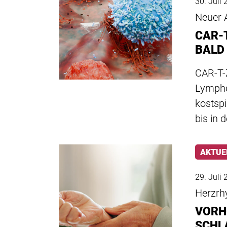
30. Juli
Neuer 
CAR-
BALD
CAR-T-
Lymphd
kostsp
bis in 
AKTUE
29. Juli
Herzrh
VORH
SCHL