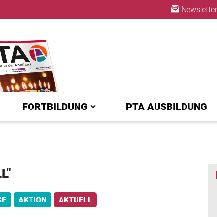
Newsletter
A | diepta.de
ABO
FORTBILDUNG
PTA AUSBILDUNG
L"
GE
AKTION
AKTUELL