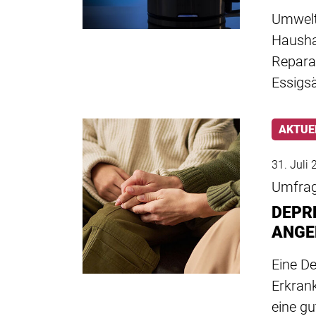
Umwelt
Hausha
Repara
Essigs
AKTUE
31. Juli
Umfra
DEPR
ANGE
Eine D
Erkrank
eine g