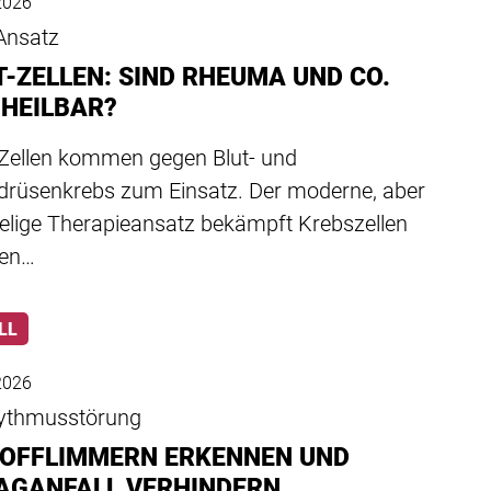
 2026
Ansatz
T-ZELLEN: SIND RHEUMA UND CO.
 HEILBAR?
Zellen kommen gegen Blut- und
rüsenkrebs zum Einsatz. Der moderne, aber
ielige Therapieansatz bekämpft Krebszellen
den…
LL
 2026
ythmusstörung
OFFLIMMERN ERKENNEN UND
AGANFALL VERHINDERN