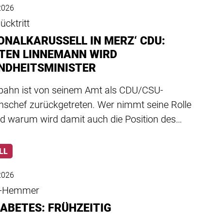
 2026
cktritt
ONALKARUSSELL IN MERZ‘ CDU:
TEN LINNEMANN WIRD
NDHEITSMINISTER
pahn ist von seinem Amt als CDU/CSU-
onschef zurückgetreten. Wer nimmt seine Rolle
nd warum wird damit auch die Position des…
LL
 2026
-Hemmer
IABETES: FRÜHZEITIG