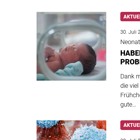
AKTUE
30. Juli
Neonat
HABE
PROB
Dank m
die vie
Frühch
gute…
AKTUE