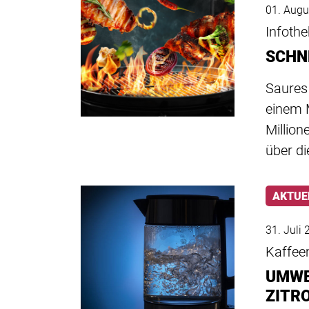
01. Augu
Infoth
SCHN
Saures
einem 
Million
über d
AKTUE
31. Juli
Kaffee
UMWE
ZITR