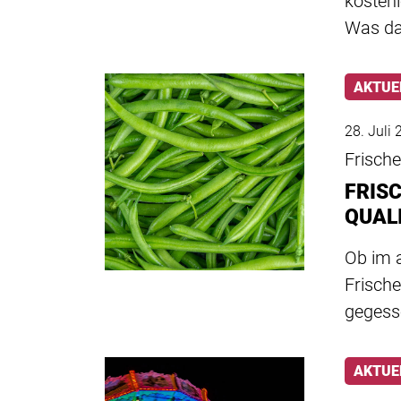
kostenl
Was d
AKTUE
28. Juli
Frische
FRIS
QUAL
Ob im a
Frische
gegess
AKTUE