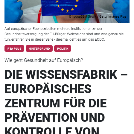
© kovop58 / iStock / Getty Images Plus
Auf europäischer Ebene arbeiten mehrere Institutionen an der
Gesundheitsversorgung der EU-Bürger. Welche das sind und was genau sie
tun, erfahren Sie in dieser Serie - diesmal geht es um das ECDC.
PTA PLUS
HINTERGRUND
POLITIK
Wie geht Gesundheit auf Europäisch?
DIE WISSENSFABRIK –
EUROPÄISCHES
ZENTRUM FÜR DIE
PRÄVENTION UND
KONTROLLE VON