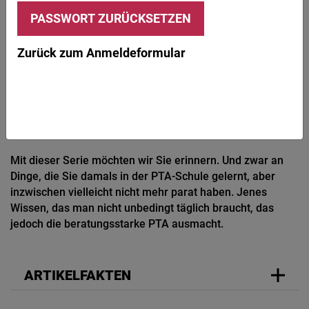
© Spiderstock / iStockphoto.com
PRAXIS
Zurück zum Anmeldeformular
Wissen Sie es noch?
NICHTOPIOIDE
SCHMERZMITTEL
Mit dieser Serie möchten wir Sie erinnern. Und zwar an
Dinge, die Sie damals in der PTA-Schule gelernt, aber
inzwischen vielleicht nicht mehr parat haben. Jenes
Wissen, das man nicht unbedingt täglich braucht, das
jedoch die beratungsstarke PTA ausmacht.
ARTIKELFAKTEN