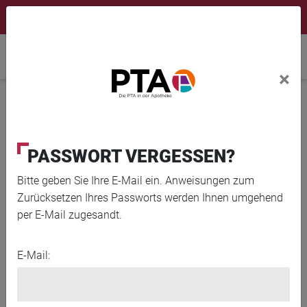
×
Newsletter
Fortbildungen
Login Menu
Home
×
Home
News
Nichtopioide Schmerzmittel
PASSWORT VERGESSEN?
Bitte geben Sie Ihre E-Mail ein. Anweisungen zum
Zurücksetzen Ihres Passworts werden Ihnen umgehend
per E-Mail zugesandt.
E-Mail: