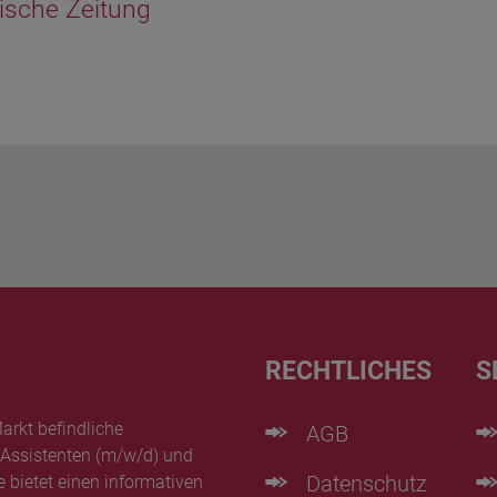
sche Zeitung
RECHTLICHES
S
arkt befindliche
AGB
 Assistenten (m/w/d) und
Datenschutz
e bietet einen informativen