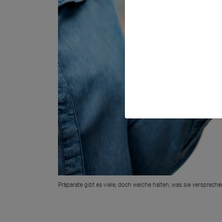
Präparate gibt es viele, doch welche halten, was sie versprech