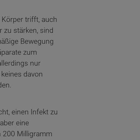
örper trifft, auch
 zu stärken, sind
lmäßige Bewegung
äparate zum
llerdings nur
 keines davon
den.
t, einen Infekt zu
aber eine
n 200 Milligramm