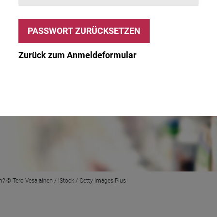
Zurück zum Anmeldeformular
en? © Tero Vesalainen / iStock / Getty Images Plus