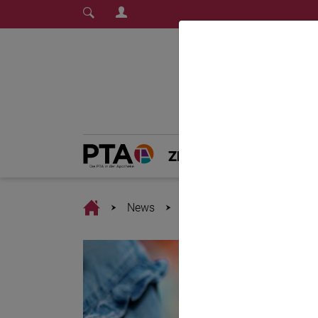
Login Menu
Fachmedium für PTA | diepta.de
Home
Home
ZEITSCHRIFT
PT
Home
News
Infektionsprophylaxe: Stu