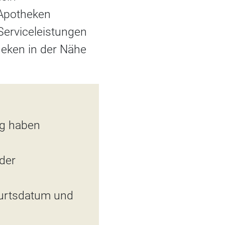
 Apotheken
Serviceleistungen
theken in der Nähe
ng haben
der
burtsdatum und