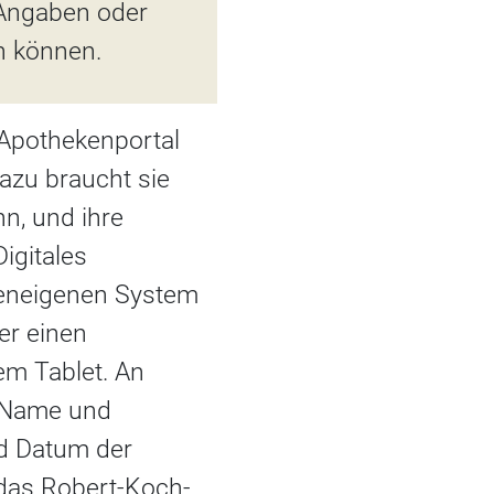
 Angaben oder
en können.
m Apothekenportal
Dazu braucht sie
n, und ihre
igitales
ekeneigenen System
er einen
em Tablet. An
: Name und
d Datum der
 das Robert-Koch-