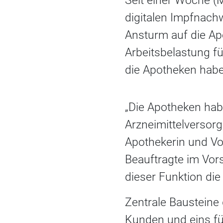
Seit einer Woche (
digitalen Impfnachw
Ansturm auf die Ap
Arbeitsbelastung fü
die Apotheken hab
„Die Apotheken hab
Arzneimittelversorg
Apothekerin und Vor
Beauftragte im Vor
dieser Funktion die 
Zentrale Bausteine 
Kunden und eins f