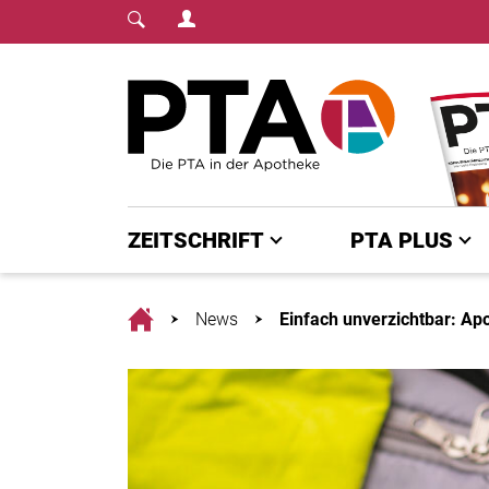
Login Menu
Fachmedium für PTA | diepta.de
Home
ZEITSCHRIFT
PTA PLUS
Home
News
Einfach unverzichtbar: Apo