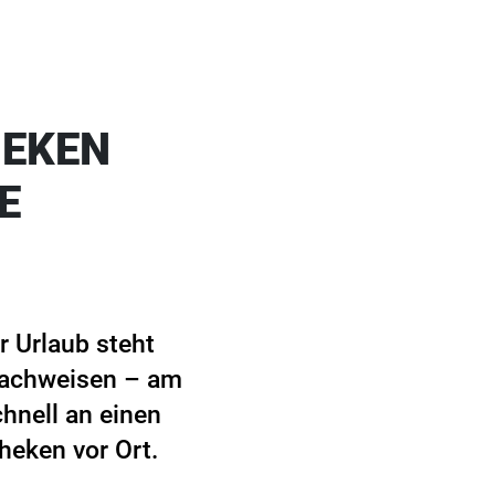
HEKEN
E
r Urlaub steht
 nachweisen – am
hnell an einen
heken vor Ort.