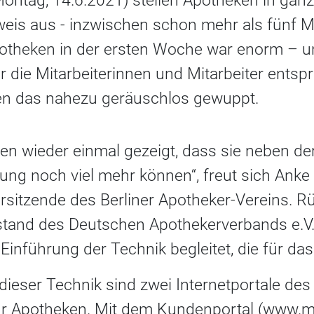
Montag, 14.6.2021) stellen Apotheken in gan
eis aus - inzwischen schon mehr als fünf Mi
otheken in der ersten Woche war enorm – u
r die Mitarbeiterinnen und Mitarbeiter ents
en das nahezu geräuschlos gewuppt.
en wieder einmal gezeigt, dass sie neben de
ung noch viel mehr können“, freut sich Anke 
sitzende des Berliner Apotheker-Vereins. Rüd
stand des Deutschen Apothekerverbands e.V.
Einführung der Technik begleitet, die für das Z
dieser Technik sind zwei Internetportale des
ür Apotheken. Mit dem Kundenportal (www.m