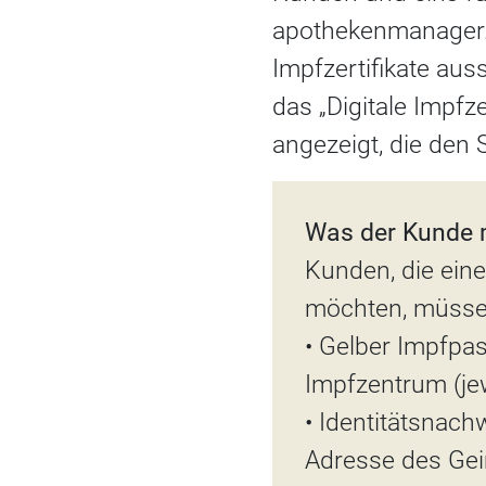
apothekenmanager.d
Impfzertifikate aus
das „Digitale Impfz
angezeigt, die den 
Was der Kunde 
Kunden, die ein
möchten, müssen
• Gelber Impfpa
Impfzentrum (je
• Identitätsnac
Adresse des Ge