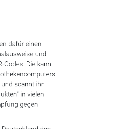
en dafür einen
onalausweise und
R-Codes. Die kann
pothekencomputers
 und scannt ihn
kten“ in vielen
Impfung gegen