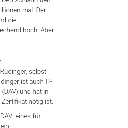
z Deutschland den
llionen mal. Der
nd die
prechend hoch. Aber
r
Rüdinger, selbst
inger ist auch IT-
 (DAV) und hat in
ertifikat nötig ist.
 DAV: eines für
ein-