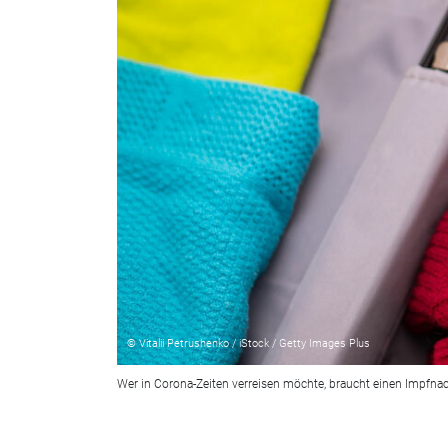
© Vitalii Petrushenko / iStock / Getty Images Plus
Wer in Corona-Zeiten verreisen möchte, braucht einen Impfnac