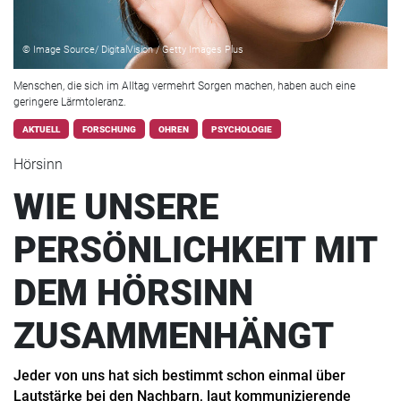
© Image Source/ DigitalVision / Getty Images Plus
Menschen, die sich im Alltag vermehrt Sorgen machen, haben auch eine
geringere Lärmtoleranz.
AKTUELL
FORSCHUNG
OHREN
PSYCHOLOGIE
Hörsinn
WIE UNSERE
PERSÖNLICHKEIT MIT
DEM HÖRSINN
ZUSAMMENHÄNGT
Jeder von uns hat sich bestimmt schon einmal über
Lautstärke bei den Nachbarn, laut kommunizierende