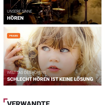
UNSERE SINNE
HÖREN
PRAXIS
WELTTAG DES HÖRENS
SCHLECHT HÖREN IST KEINE LÖSUNG
VERWANDTE