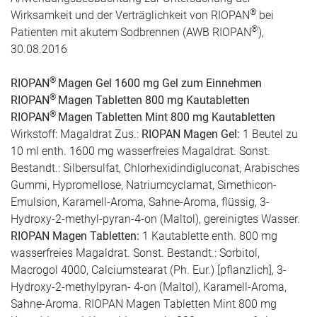
®
Wirksamkeit und der Verträglichkeit von RIOPAN
bei
®
Patienten mit akutem Sodbrennen (AWB RIOPAN
),
30.08.2016
®
RIOPAN
Magen Gel 1600 mg Gel zum Einnehmen
®
RIOPAN
Magen Tabletten 800 mg Kautabletten
®
RIOPAN
Magen Tabletten Mint 800 mg Kautabletten
Wirkstoff: Magaldrat Zus.:
RIOPAN Magen Gel:
1 Beutel zu
10 ml enth. 1600 mg wasserfreies Magaldrat. Sonst.
Bestandt.: Silbersulfat, Chlorhexidindigluconat, Arabisches
Gummi, Hypromellose, Natriumcyclamat, Simethicon-
Emulsion, Karamell-Aroma, Sahne-Aroma, flüssig, 3-
Hydroxy-2-methyl-pyran-4-on (Maltol), gereinigtes Wasser.
RIOPAN Magen Tabletten:
1 Kautablette enth. 800 mg
wasserfreies Magaldrat. Sonst. Bestandt.: Sorbitol,
Macrogol 4000, Calciumstearat (Ph. Eur.) [pflanzlich], 3-
Hydroxy-2-methylpyran- 4-on (Maltol), Karamell-Aroma,
Sahne-Aroma. RIOPAN Magen Tabletten Mint 800 mg