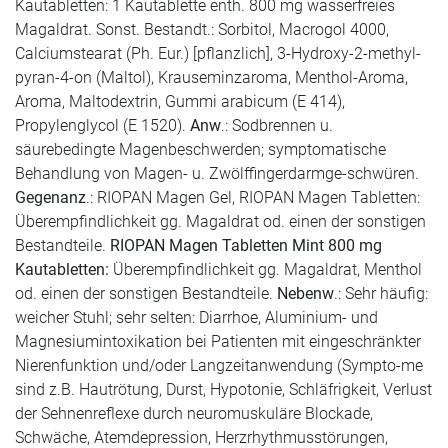
Kautabletten: 1 Kautablette enth. 800 mg wasserfreies
Magaldrat. Sonst. Bestandt.: Sorbitol, Macrogol 4000,
Calciumstearat (Ph. Eur.) [pflanzlich], 3-Hydroxy-2-methyl-
pyran-4-on (Maltol), Krauseminzaroma, Menthol-Aroma,
Aroma, Maltodextrin, Gummi arabicum (E 414),
Propylenglycol (E 1520).
Anw
.: Sodbrennen u.
säurebedingte Magenbeschwerden; symptomatische
Behandlung von Magen- u. Zwölffingerdarmge-schwüren.
Gegenanz
.: RIOPAN Magen Gel, RIOPAN Magen Tabletten:
Überempfindlichkeit gg. Magaldrat od. einen der sonstigen
Bestandteile.
RIOPAN Magen Tabletten Mint 800 mg
Kautabletten:
Überempfindlichkeit gg. Magaldrat, Menthol
od. einen der sonstigen Bestandteile.
Nebenw
.: Sehr häufig:
weicher Stuhl; sehr selten: Diarrhoe, Aluminium- und
Magnesiumintoxikation bei Patienten mit eingeschränkter
Nierenfunktion und/oder Langzeitanwendung (Sympto-me
sind z.B. Hautrötung, Durst, Hypotonie, Schläfrigkeit, Verlust
der Sehnenreflexe durch neuromuskuläre Blockade,
Schwäche, Atemdepression, Herzrhythmusstörungen,