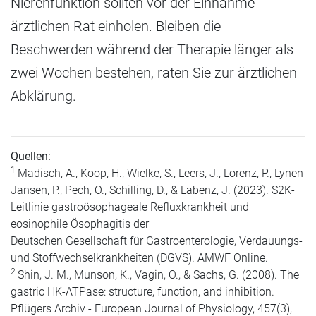
Nierenfunktion sollten vor der Einnahme
ärztlichen Rat einholen. Bleiben die
Beschwerden während der Therapie länger als
zwei Wochen bestehen, raten Sie zur ärztlichen
Abklärung.
Quellen:
1
Madisch, A., Koop, H., Wielke, S., Leers, J., Lorenz, P., Lynen
Jansen, P., Pech, O., Schilling, D., & Labenz, J. (2023). S2K-
Leitlinie gastroösophageale Refluxkrankheit und
eosinophile Ösophagitis der
Deutschen Gesellschaft für Gastroenterologie, Verdauungs-
und Stoffwechselkrankheiten (DGVS). AMWF Online.
2
Shin, J. M., Munson, K., Vagin, O., & Sachs, G. (2008). The
gastric HK-ATPase: structure, function, and inhibition.
Pflügers Archiv - European Journal of Physiology, 457(3),