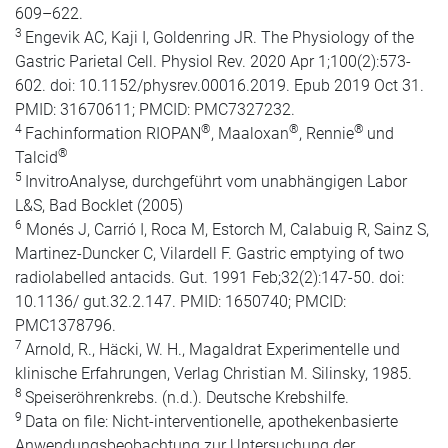
609–622.
3
Engevik AC, Kaji I, Goldenring JR. The Physiology of the
Gastric Parietal Cell. Physiol Rev. 2020 Apr 1;100(2):573-
602. doi: 10.1152/physrev.00016.2019. Epub 2019 Oct 31.
PMID: 31670611; PMCID: PMC7327232.
4
®
®
®
Fachinformation RIOPAN
, Maaloxan
, Rennie
und
®
Talcid
5
InvitroAnalyse, durchgeführt vom unabhängigen Labor
L&S, Bad Bocklet (2005)
6
Monés J, Carrió I, Roca M, Estorch M, Calabuig R, Sainz S,
Martinez-Duncker C, Vilardell F. Gastric emptying of two
radiolabelled antacids. Gut. 1991 Feb;32(2):147-50. doi:
10.1136/ gut.32.2.147. PMID: 1650740; PMCID:
PMC1378796.
7
Arnold, R., Häcki, W. H., Magaldrat Experimentelle und
klinische Erfahrungen, Verlag Christian M. Silinsky, 1985.
8
Speiseröhrenkrebs. (n.d.). Deutsche Krebshilfe.
9
Data on file: Nicht-interventionelle, apothekenbasierte
Anwendungsbeobachtung zur Untersuchung der