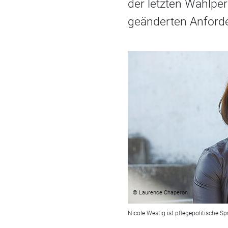
der letzten Wahlper
geänderten Anford
© Laurence Chaperon
Nicole Westig ist pflegepolitische S