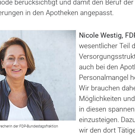
iode berücksichtigt und damit den Beruf der
erungen in den Apotheken angepasst.
Nicole Westig, F
wesentlicher Teil 
Versorgungsstrukt
auch bei den Apo
Personalmangel her
Wir brauchen daher
Möglichkeiten und 
in diesen spannen
einzusteigen. Daz
precherin der FDP-Bundestagsfraktion
wir den dort Täti