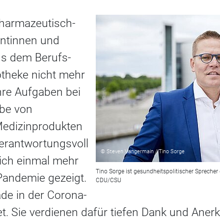
harmazeutisch-
entinnen und
us dem Berufs-
otheke nicht mehr
re Aufgaben bei
be von
Medizinprodukten
 verantwortungsvoll
© Steven Vangermain / Tino Sorge
sich einmal mehr
Tino Sorge ist gesundheitspolitischer Sprecher
Pandemie gezeigt.
CDU/CSU
de in der Corona-
et. Sie verdienen dafür tiefen Dank und Ane