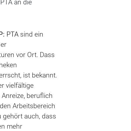
 PTA an die
DP:
PTA
sind ein
der
uren vor Ort. Dass
theken
rscht, ist bekannt.
 vielfältige
Anreize, beruflich
den Arbeitsbereich
u gehört auch, dass
gen mehr