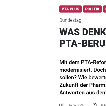
PTA PLUS
POLITIK
Bundestag
WAS DENK
PTA-BERU
Mit dem PTA-Refor
modernisiert. Doch
sollen? Wie bewert
Zukunft der Pharma
Antworten aus de
Seite
1
/1
8 M