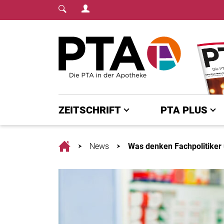
Login Menu
Fachmedium für PTA | diepta.de
Home
ZEITSCHRIFT
PTA PLUS
Home
News
Was denken Fachpolitiker