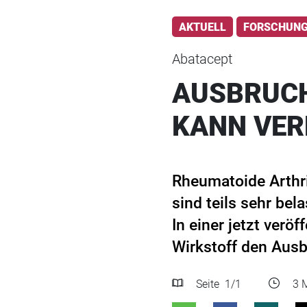
AKTUELL
FORSCHUN
Abatacept
AUSBRUCH
KANN VER
Rheumatoide Arthri
sind teils sehr be
In einer jetzt verö
Wirkstoff den Aus
Seite
1
/1
3 M