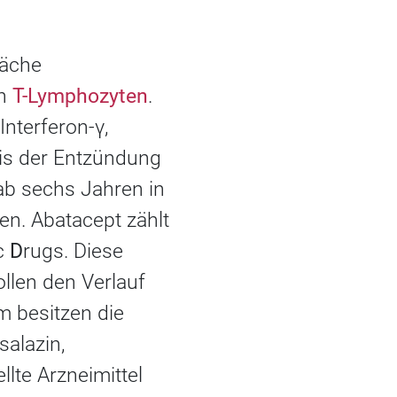
läche
on
T-Lymphozyten
.
nterferon-γ,
eis der Entzündung
 ab sechs Jahren in
en. Abatacept zählt
c
D
rugs. Diese
llen den Verlauf
m besitzen die
alazin,
lte Arzneimittel