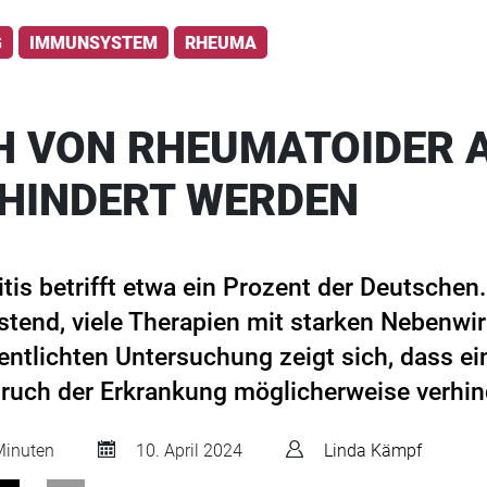
G
IMMUNSYSTEM
RHEUMA
 VON RHEUMATOIDER A
HINDERT WERDEN
tis betrifft etwa ein Prozent der Deutsche
lastend, viele Therapien mit starken Nebenw
ffentlichten Untersuchung zeigt sich, dass e
bruch der Erkrankung möglicherweise verhi
inuten
10. April 2024
Linda Kämpf