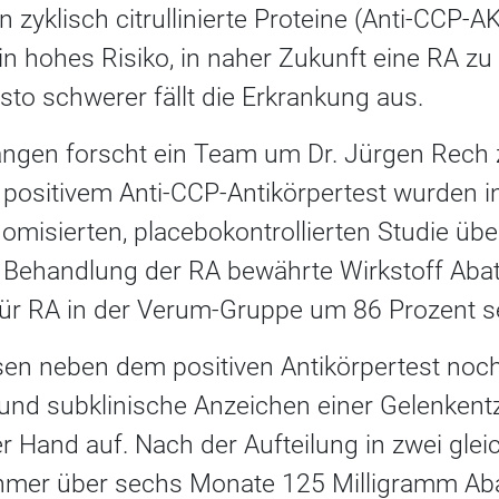
 zyklisch citrullinierte Proteine (Anti-CCP-AK
n hohes Risiko, in naher Zukunft eine RA zu 
sto schwerer fällt die Erkrankung aus.
rlangen forscht ein Team um Dr. Jürgen Rec
positivem Anti-CCP-Antikörpertest wurden in
omisierten, placebokontrollierten Studie üb
r Behandlung der RA bewährte Wirkstoff Aba
für RA in der Verum-Gruppe um 86 Prozent 
sen neben dem positiven Antikörpertest no
und subklinische Anzeichen einer Gelenken
 Hand auf. Nach der Aufteilung in zwei gle
nehmer über sechs Monate 125 Milligramm Ab