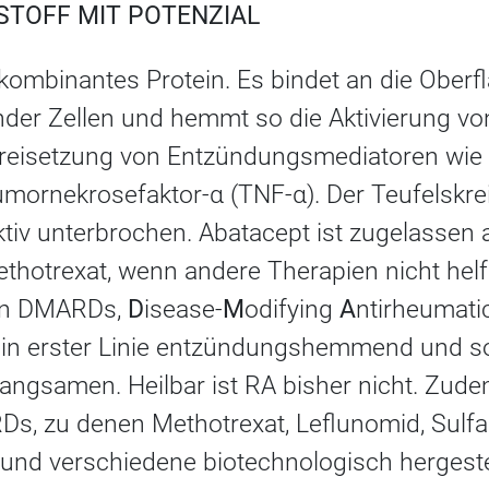
STOFF MIT POTENZIAL
ekombinantes Protein. Es bindet an die Oberf
nder Zellen und hemmt so die Aktivierung v
Freisetzung von Entzündungsmediatoren wie I
Tumornekrosefaktor-α (TNF-α). Der Teufelskr
ktiv unterbrochen. Abatacept ist zugelassen
thotrexat, wenn andere Therapien nicht helf
en DMARDs,
D
isease-
M
odifying
A
ntirheumati
in erster Linie entzündungshemmend und so
angsamen. Heilbar ist RA bisher nicht. Zude
, zu denen Methotrexat, Leflunomid, Sulfas
und verschiedene biotechnologisch hergestel