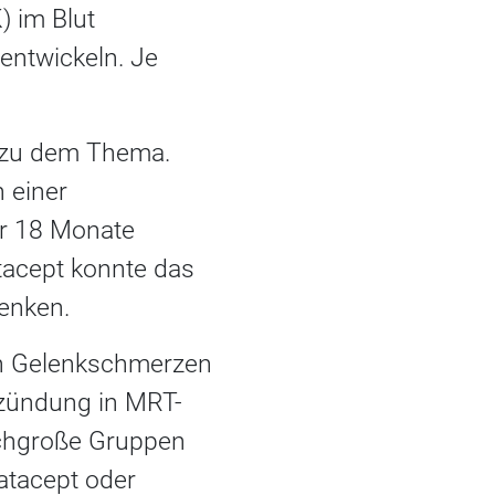
) im Blut
entwickeln. Je
h zu dem Thema.
 einer
er 18 Monate
tacept konnte das
senken.
ch Gelenkschmerzen
tzündung in MRT-
ichgroße Gruppen
atacept oder