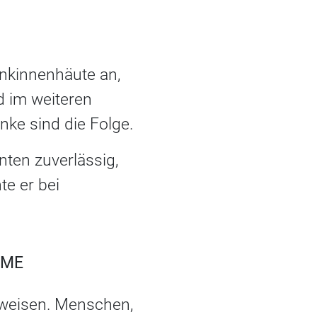
enkinnenhäute an,
 im weiteren
nke sind die Folge.
ten zuverlässig,
e er bei
OME
hweisen. Menschen,