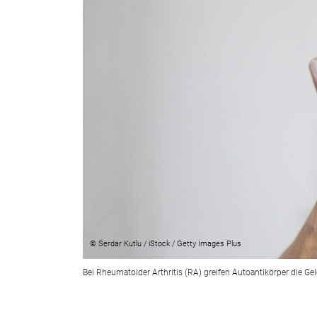
© Serdar Kutlu / iStock / Getty Images Plus
Bei Rheumatoider Arthritis (RA) greifen Autoantikörper die G