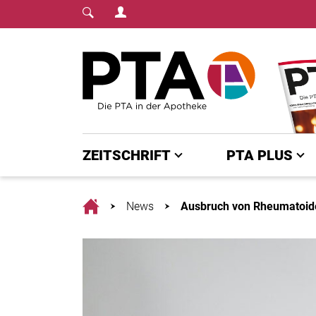
Login Menu
Fachmedium für PTA | diepta.de
Home
ZEITSCHRIFT
PTA PLUS
Home
News
Ausbruch von Rheumatoider