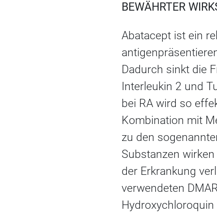
BEWÄHRTER WIRK
Abatacept ist ein r
antigenpräsentiere
Dadurch sinkt die 
Interleukin 2 und 
bei RA wird so effe
Kombination mit Me
zu den sogenannt
Substanzen wirken 
der Erkrankung verl
verwendeten DMARDs
Hydroxychloroquin 