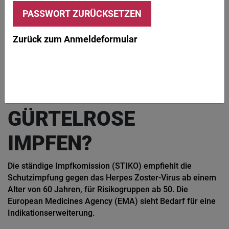
Der 2018 zugelassene Gürtelrose-Impfstoff soll Risikopatienten nun schon ab
18 geimpft werden. © Stadtratte / iStock / Getty Images Plus
Zurück zum Anmeldeformular
AKTUELL
Herpes Zoster | EMA
AB 18: FRÜHER GEGEN
GÜRTELROSE
IMPFEN?
Die ständige Impfkomission (STIKO) empfiehlt die
Schutzimpfung gegen das Herpes Zoster-Virus ab einem
Alter von 60 Jahren, für Risikogruppen ab 50. Die
European Medicines Agency (EMA) sieht Bedarf für eine
Indikationserweiterung.