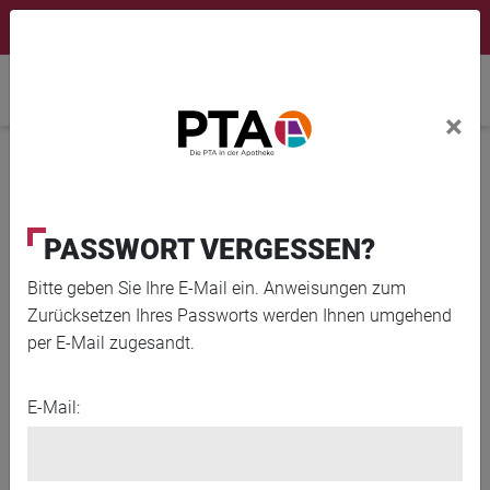
×
Newsletter
Fortbildungen
Login Menu
Home
×
Home
News
Ab 18: Früher gegen Gürtelrose impfen?
PASSWORT VERGESSEN?
Bitte geben Sie Ihre E-Mail ein. Anweisungen zum
Zurücksetzen Ihres Passworts werden Ihnen umgehend
per E-Mail zugesandt.
E-Mail: