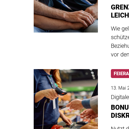
GREN
LEIC
Wie gel
schütz
Bezieh
vor de
FEIER
13. Mai 
Digital
BONUS
DISK
Nutzt 