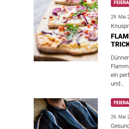
FEIER
29. Mai 
Knuspr
FLAM
TRIC
Dünner
Flammk
ein per
und…
FEIER
26. Mai 
Gesund