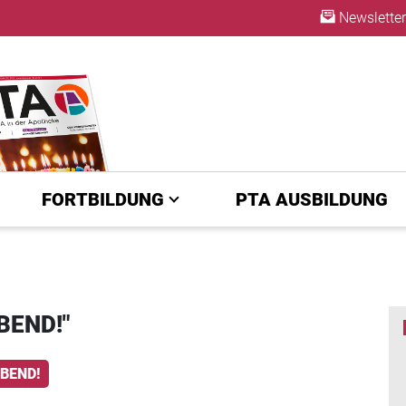
Newsletter
A | diepta.de
ABO
FORTBILDUNG
PTA AUSBILDUNG
BEND!"
ABEND!