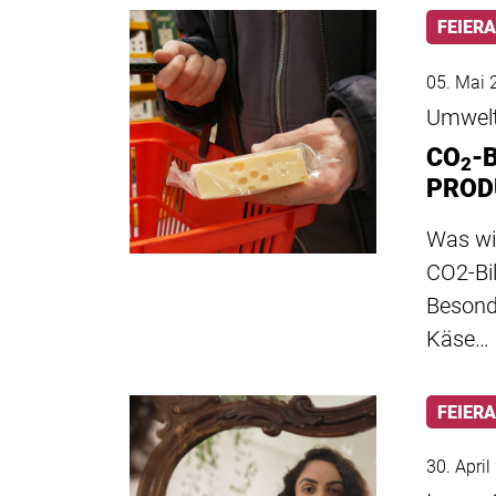
FEIER
05. Mai 
Umwel
CO
-
2
PROD
Was wi
CO2-Bi
Besonde
Käse…
FEIER
30. Apri