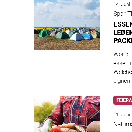
14. Juni
Spar-T
ESSEN
LEBE
PACK
Wer au
essen m
Welche 
eignen
FEIER
11. Juni
Naturn