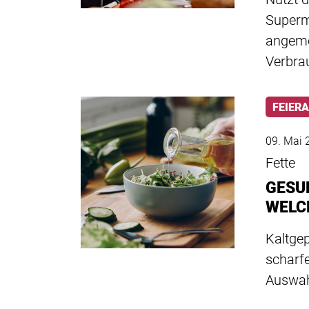
Superm
angeme
Verbra
FEIER
09. Mai 
Fette
GESU
WELC
Kaltgep
scharf
Auswah