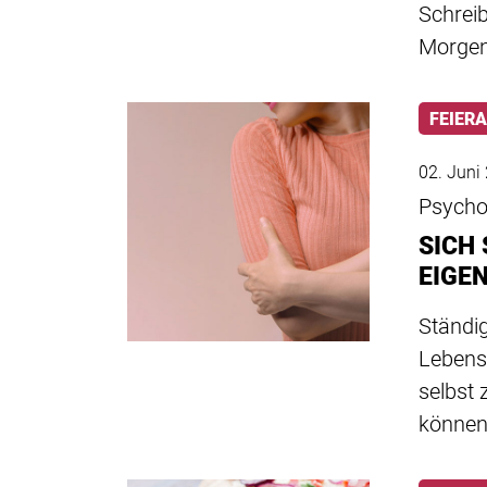
Schreib
Morgenr
FEIER
02. Juni
Psycho
SICH 
EIGE
Ständi
Lebensf
selbst 
können