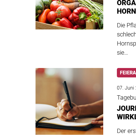
ORGA
HORN
Die Pf
schlec
Hornspä
sie…
FEIER
07. Juni
Tageb
JOUR
WIRK
Der ers