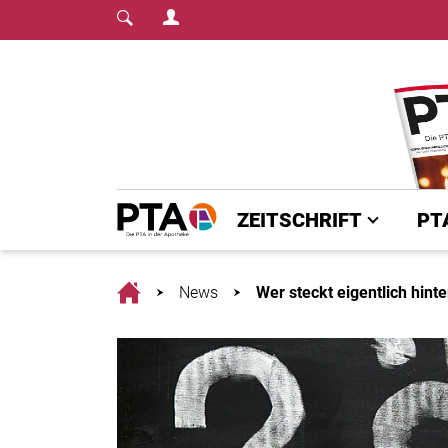
Login Menu
Fachmedium für PTA | diepta.de
Home
ZEITSCHRIFT
PT
Home
News
Wer steckt eigentlich hinte