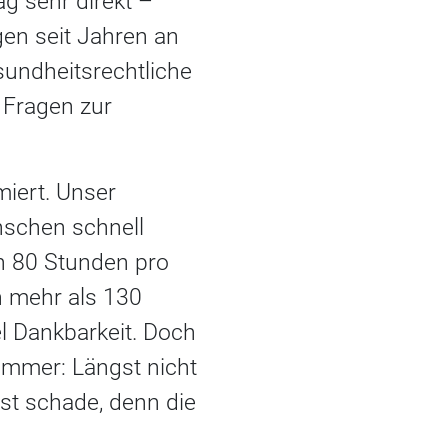
g sehr direkt –
en seit Jahren an
esundheitsrechtliche
 Fragen zur
miert. Unser
nschen schnell
an 80 Stunden pro
 mehr als 130
el Dankbarkeit. Doch
immer: Längst nicht
st schade, denn die