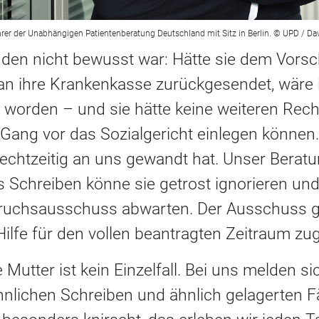
er der Unabhängigen Patientenberatung Deutschland mit Sitz in Berlin. © UPD / Da
den nicht bewusst war: Hätte sie dem Vors
an ihre Krankenkasse zurückgesendet, wäre 
t worden – und sie hätte keine weiteren Rech
Gang vor das Sozialgericht einlegen können.
echtzeitig an uns gewandt hat. Unser Berat
s Schreiben könne sie getrost ignorieren un
ruchsausschuss abwarten. Der Ausschuss ga
ilfe für den vollen beantragten Zeitraum zuge
 Mutter ist kein Einzelfall. Bei uns melden sic
nlichen Schreiben und ähnlich gelagerten F