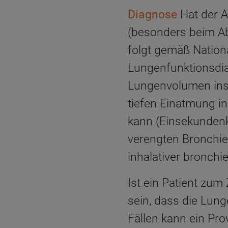
Diagnose
Hat der A
(besonders beim Ab
folgt gemäß Nationa
Lungenfunktionsdia
Lungenvolumen insg
tiefen Einatmung i
kann (Einsekundenka
verengten Bronchie
inhalativer bronchi
Ist ein Patient zu
sein, dass die Lung
Fällen kann ein Prov