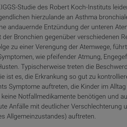
KIGGS-​Studie des Robert Koch-Instituts leid
ugendlichen hierzulande an Asthma bronchiale
ine andauernde Entzündung der unteren Ate
t der Bronchien gegenüber verschiedenen Re
lge zu einer Verengung der Atemwege, führt
ymptomen, wie pfeifender Atmung, Engegefüh
Husten. Typischerweise treten die Beschwer
ie ist es, die Erkrankung so gut zu kontrolli
ts Symptome auftreten, die Kinder im Alltag 
, keine Notfallmedikamente benötigen und a
te Anfälle mit deutlicher Verschlechterung 
es Allgemeinzustandes) auftreten.