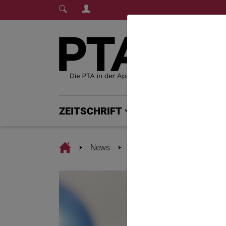
Login Menu
Fachmedium für PTA | diepta.de
Home
Home
ZEITSCHRIFT
PTA PLUS
Home
News
Meist gut beherrschbar