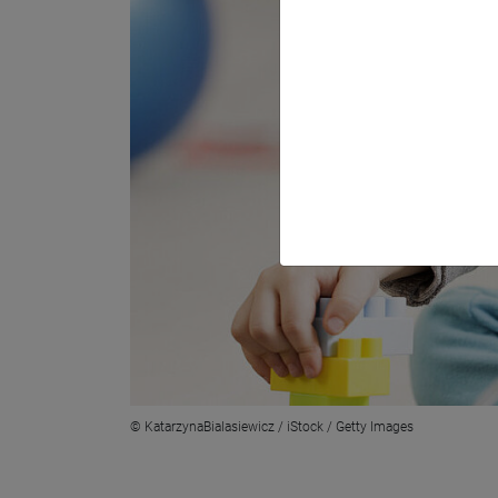
© KatarzynaBialasiewicz / iStock / Getty Images