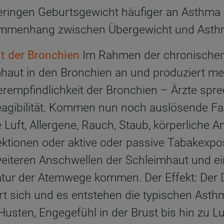
eringen Geburtsgewicht häufiger an Asthma 
sammenhang zwischen Übergewicht und Asthm
t der Bronchien
Im Rahmen der chronische
imhaut in den Bronchien an und produziert me
rempfindlichkeit der Bronchien – Ärzte spr
eagibilität. Kommen nun noch auslösende Fa
e Luft, Allergene, Rauch, Staub, körperliche 
tionen oder aktive oder passive Tabakexpos
eiteren Anschwellen der Schleimhaut und e
atur der Atemwege kommen. Der Effekt: Der
rt sich und es entstehen die typischen As
usten, Engegefühl in der Brust bis hin zu Lu