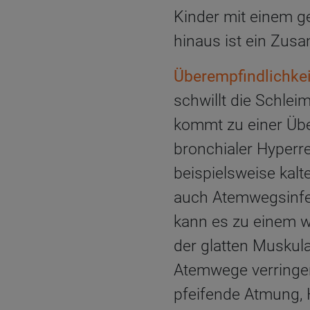
Kinder mit einem g
hinaus ist ein Zu
Überempfindlichkei
schwillt die Schle
kommt zu einer Übe
bronchialer Hyperr
beispielsweise kalt
auch Atemwegsinfek
kann es zu einem w
der glatten Muskul
Atemwege verringe
pfeifende Atmung, H