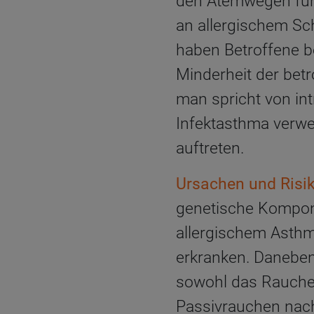
den Atemwegen führ
an allergischem Sc
haben Betroffene be
Minderheit der bet
man spricht von int
Infektasthma verwe
auftreten.
Ursachen und Risi
genetische Komponen
allergischem Asthma
erkranken. Daneben
sowohl das Rauche
Passivrauchen nach