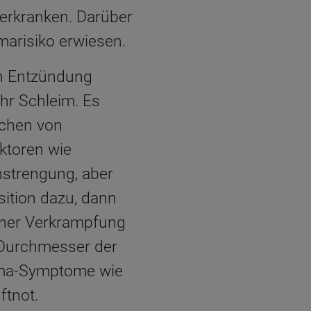
erkranken. Darüber
arisiko erwiesen.
n Entzündung
hr Schleim. Es
echen von
ktoren wie
Anstrengung, aber
ition dazu, dann
iner Verkrampfung
 Durchmesser der
thma-Symptome wie
ftnot.