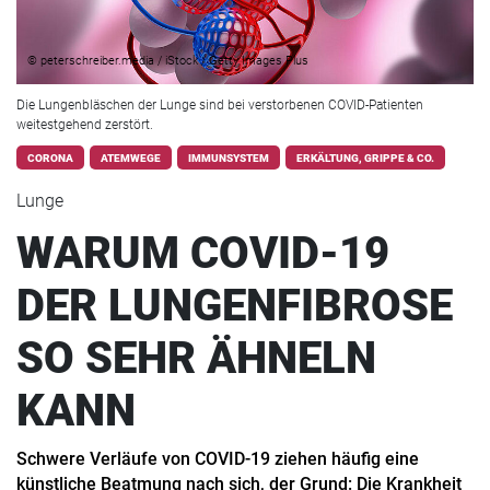
© peterschreiber.media / iStock / Getty Images Plus
Die Lungenbläschen der Lunge sind bei verstorbenen COVID-Patienten
weitestgehend zerstört.
CORONA
ATEMWEGE
IMMUNSYSTEM
ERKÄLTUNG, GRIPPE & CO.
Lunge
WARUM COVID-19
DER LUNGENFIBROSE
SO SEHR ÄHNELN
KANN
Schwere Verläufe von COVID-19 ziehen häufig eine
künstliche Beatmung nach sich, der Grund: Die Krankheit