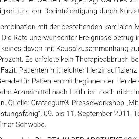
 beobachtet werden; ausgeprägt war dies vor 
igkeit und der Beeinträchtigung durch Kurzat
 Kombination mit der bestehenden kardialen M
. Die Rate unerwünschter Ereignisse betrug i
 keines davon mit Kausalzusammenhang zum
rozent. Es erfolgte kein Therapieabbruch be
azit: Patienten mit leichter Herzinsuffizienz
Gerade für Patienten mit beginnender Herzl
he Arzneimittel nach Leitlinien noch nicht indi
ion. Quelle: Crataegutt®-Presseworkshop „Mi
leistungsfähig“. 09. bis 11. September 2011, 
illmar Schwabe.