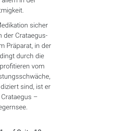
allem in der
migkeit.
edikation sicher
n der Crataegus-
 Präparat, in der
dingt durch die
 profitieren vom
eistungsschwäche,
ziert sind, ist er
t Crataegus –
Tegernsee.