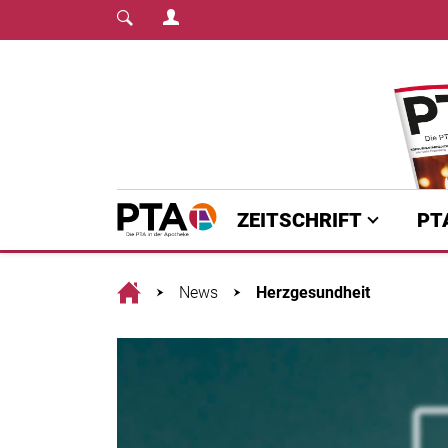
Login Menu
Fachmedium für PTA | diepta.de
Home
ZEITSCHRIFT
PT
Home
News
Herzgesundheit