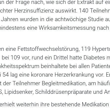
n der Frage nach, wie sich der Extrakt auf e
eichter Herzinsuffizienz auswirkt. 140 Teilneh
3 Jahren wurden in die achtwöchige Studie
 mindestens eine Wirksamkeitsmessung nac
n eine Fettstoffwechselstörung, 119 Hyperto
bei 109 vor, rund ein Drittel hatte Diabetes m
kheitsspektrum beinhaltete bei allen Patient
ei 54 lag eine koronare Herzerkrankung vor.
t der Teilnehmer Begleitmedikation, am häuf
, Lipidsenker, Schilddrüsenpräparate und Ant
 erhielt weiterhin ihre bestehende Medikati