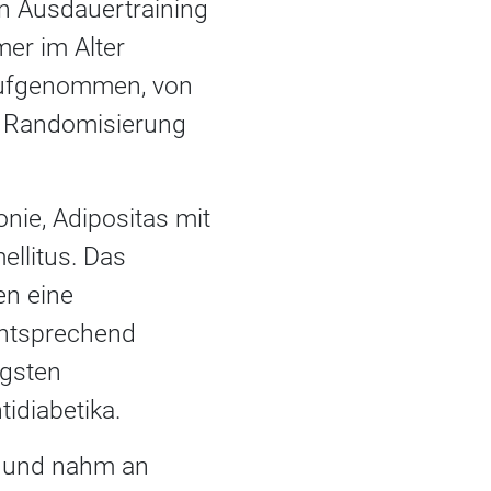
in Ausdauertraining
mer im Alter
 aufgenommen, von
h Randomisierung
nie, Adipositas mit
ellitus. Das
en eine
 Entsprechend
igsten
idiabetika.
on und nahm an