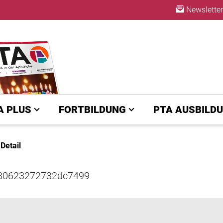
Newsletter
ABO
A PLUS
FORTBILDUNG
PTA AUSBILD
Detail
6080623272732dc7499