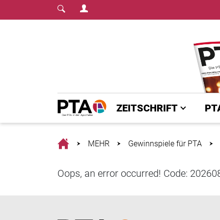
Login Menu
Fachmedium für PTA | diepta.de
Home
ZEITSCHRIFT
PT
Home
MEHR
Gewinnspiele für PTA
Oops, an error occurred! Code: 202