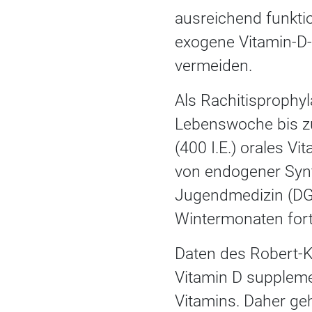
ausreichend funktio
exogene Vitamin-D-
vermeiden.
Als Rachitisprophyl
Lebenswoche bis z
(400 I.E.) orales 
von endogener Synt
Jugendmedizin (DGK
Wintermonaten fort
Daten des Robert-Ko
Vitamin D supplemen
Vitamins. Daher geh