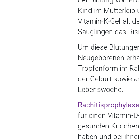
der Bildung von Pr
Kind im Mutterleib
Vitamin-K-Gehalt de
Säuglingen das Risi
Um diese Blutungen 
Neugeborenen erhal
Tropfenform im Ra
der Geburt sowie am
Lebenswoche.
Rachitisprophylaxe
für einen Vitamin-
gesunden Knochenau
haben und bei ihne