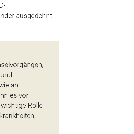
D-
Kinder ausgedehnt
hselvorgängen,
 und
wie an
ann es vor
wichtige Rolle
krankheiten,