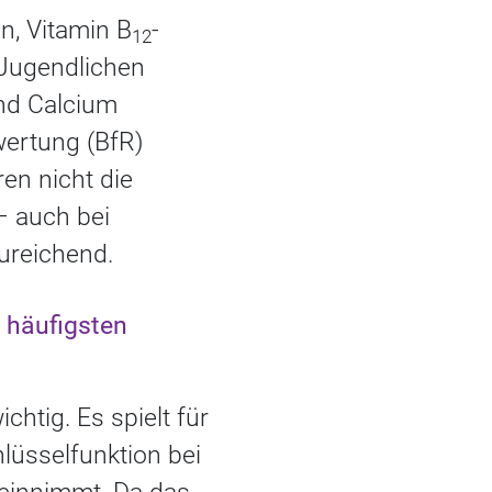
n, Vitamin B
-
12
 Jugendlichen
nd Calcium
wertung (BfR)
en nicht die
– auch bei
ureichend.
 häufigsten
htig. Es spielt für
lüsselfunktion bei