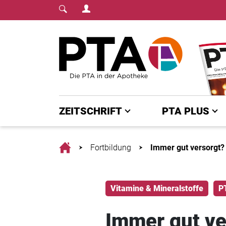
Login Menu
Fachmedium für PTA | diepta.de
Home
ZEITSCHRIFT
PTA PLUS
Home
Fortbildung
Immer gut versorgt?
Vitamine & Mineralstoffe
P
Immer gut ve