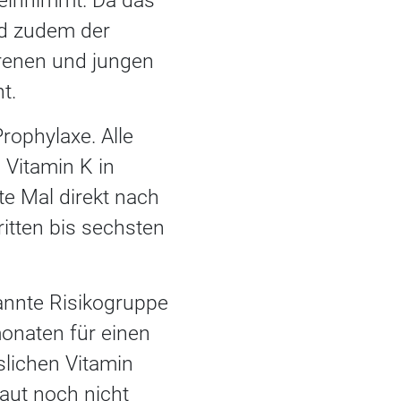
 einnimmt. Da das
nd zudem der
orenen und jungen
t.
rophylaxe. Alle
 Vitamin K in
e Mal direkt nach
itten bis sechsten
annte Risikogruppe
monaten für einen
lichen Vitamin
aut noch nicht