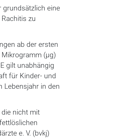
r grundsätzlich eine
Rachitis zu
ingen ab der ersten
0 Mikrogramm (µg)
E gilt unabhängig
t für Kinder- und
n Lebensjahr in den
die nicht mit
ettlöslichen
zte e. V. (bvkj)