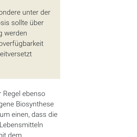
ondere unter der
is sollte über
mg werden
overfügbarkeit
eitversetzt
r Regel ebenso
igene Biosynthese
zum einen, dass die
 Lebensmitteln
mit dem