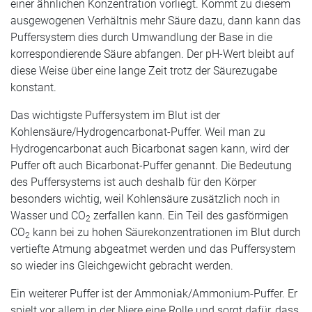
einer ähnlichen Konzentration vorliegt. Kommt zu diesem
ausgewogenen Verhältnis mehr Säure dazu, dann kann das
Puffersystem dies durch Umwandlung der Base in die
korrespondierende Säure abfangen. Der pH-Wert bleibt auf
diese Weise über eine lange Zeit trotz der Säurezugabe
konstant.
Das wichtigste Puffersystem im Blut ist der
Kohlensäure/Hydrogencarbonat-Puffer. Weil man zu
Hydrogencarbonat auch Bicarbonat sagen kann, wird der
Puffer oft auch Bicarbonat-Puffer genannt. Die Bedeutung
des Puffersystems ist auch deshalb für den Körper
besonders wichtig, weil Kohlensäure zusätzlich noch in
Wasser und CO
zerfallen kann. Ein Teil des gasförmigen
2
CO
kann bei zu hohen Säurekonzentrationen im Blut durch
2
vertiefte Atmung abgeatmet werden und das Puffersystem
so wieder ins Gleichgewicht gebracht werden.
Ein weiterer Puffer ist der Ammoniak/Ammonium-Puffer. Er
spielt vor allem in der Niere eine Rolle und sorgt dafür, dass