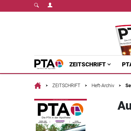
Login Menu
Fachmedium für PT
Home
ZEITSCHRIFT
PT
Home
ZEITSCHRIFT
Heft-Archiv
Se
Au