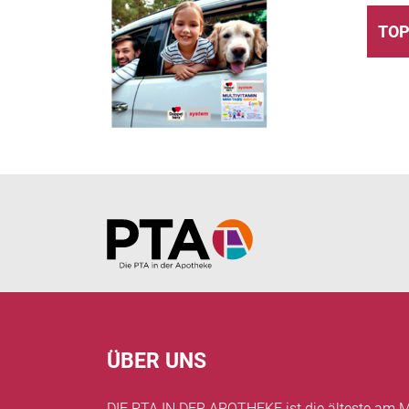
TOP
Home
ÜBER UNS
DIE PTA IN DER APOTHEKE ist die älteste am M