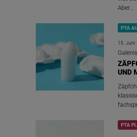
Aber…
PTA A
15. Juni
Galeni
ZÄPF
UND 
Zäpfche
klassis
fachspr
PTA P