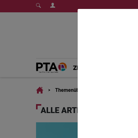
Login Menu
Fachmedium für PT
Home
Home
ZEITSCHRIFT
PT
Home
Themenübersicht
ALLE ARTIKEL ZU "PTA PL
PTA A