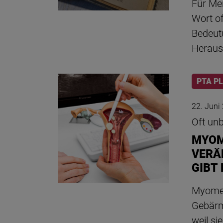
Für Me
Wort of
Bedeut
Heraus
PTA P
22. Juni
Oft un
MYOM
VERÄ
GIBT 
Myome 
Gebärmu
weil s