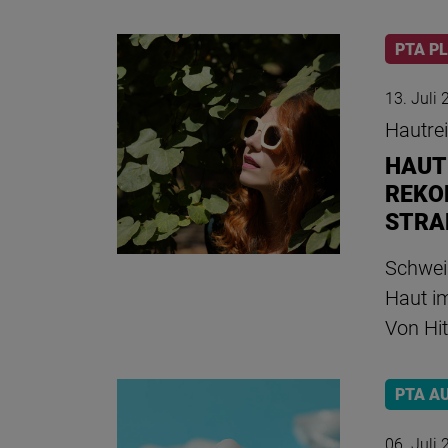
PTA P
13. Juli
Hautre
HAUT
REKO
STRA
Schwei
Haut i
Von Hit
PTA A
06. Juli