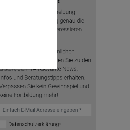
Mit der Newsletter-Anmeldung
erhalten Sie regelmäßig genau die
Nachrichten, die Sie interessieren –
direkt in ihr Postfach.
Wählen Sie Ihren persönlichen
Themen-Mix und gehören Sie zu den
ersten, die PTA-relevante News,
Infos und Beratungstipps erhalten.
Verpassen Sie kein Gewinnspiel und
keine Fortbildung mehr!
Datenschutzerklärung*