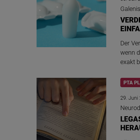
Galeni
VERD
EINF
Der Ve
wenn d
exakt 
PTA P
29. Juni
Neurodi
LEGA
HERA