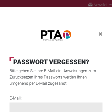
Newsletter
A | diepta.de
×
ABO
A PLUS
FORTBILDUNG
PTA AUSBILD
PASSWORT VERGESSEN?
Bitte geben Sie Ihre E-Mail ein. Anweisungen zum
Zurücksetzen Ihres Passworts werden Ihnen
umgehend per E-Mail zugesandt.
US"
E-Mail:
USBILDUNG
PTA PLUS