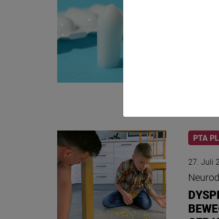
03. Augu
Galeni
ZÄPF
METH
Zäpfch
Form. T
Methode
PTA P
27. Juli
Neurodi
DYSP
BEWE