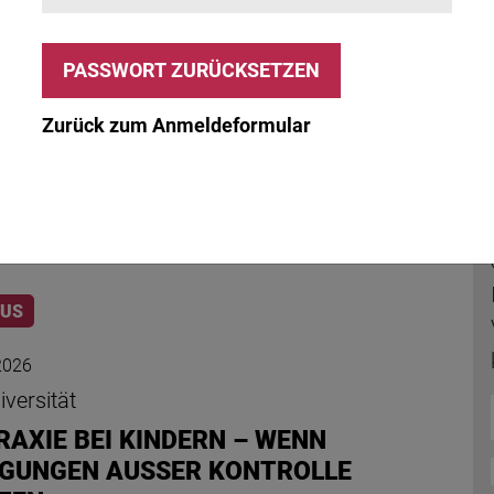
st 2026
sche Übungen
CHEN GIESSEN MIT DER STARKE-
ODE
Zurück zum Anmeldeformular
en gießen endet nicht mit dem Befüllen der
eil 3 der Miniserie zeigt, wann die Starke-
 im Rezepturalltag sinnvoll ist, wie das…
LUS
 2026
versität
RAXIE BEI KINDERN – WENN
GUNGEN AUSSER KONTROLLE