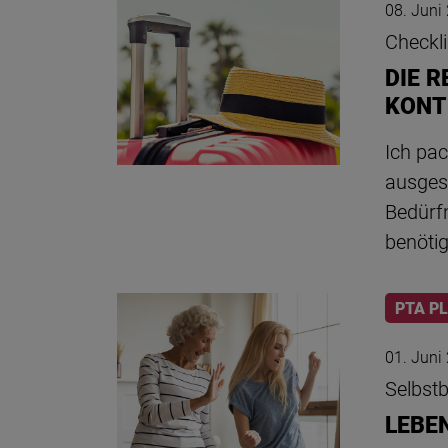
08. Juni
Checkli
DIE 
KONT
Ich pa
ausges
Bedürf
benöti
PTA P
01. Juni
Selbst
LEBE