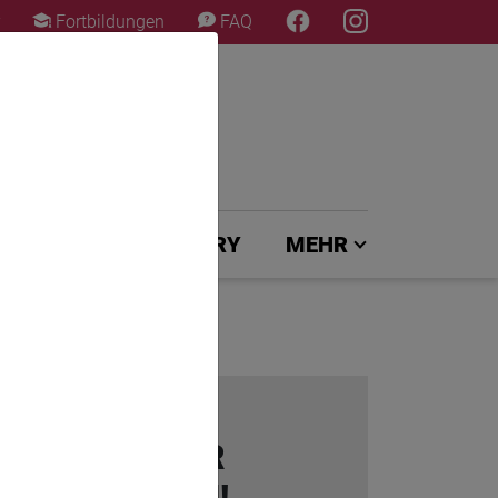
×
Fortbildungen
FAQ
UNG
EXPERTENJURY
MEHR
DIE-PTA
NEWSLETTER
ABONNIEREN!