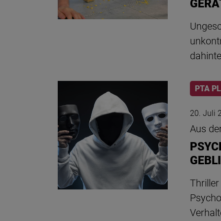
GERA
Ungesch
unkont
dahinte
PTA P
20. Juli
Aus de
PSYC
GEBL
Thrille
Psychop
Verhalt