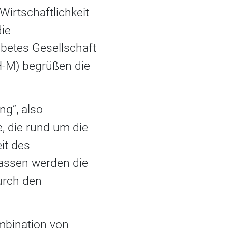
Wirtschaftlichkeit
ie
betes Gesellschaft
H-M) begrüßen die
g“, also
, die rund um die
it des
assen werden die
urch den
mbination von