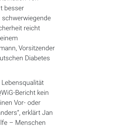
t besser
nd schwerwiegende
herheit reicht
 einem
emann, Vorsitzender
eutschen Diabetes
Lebensqualität
QWiG-Bericht kein
einen Vor- oder
anders“, erklärt Jan
ilfe – Menschen