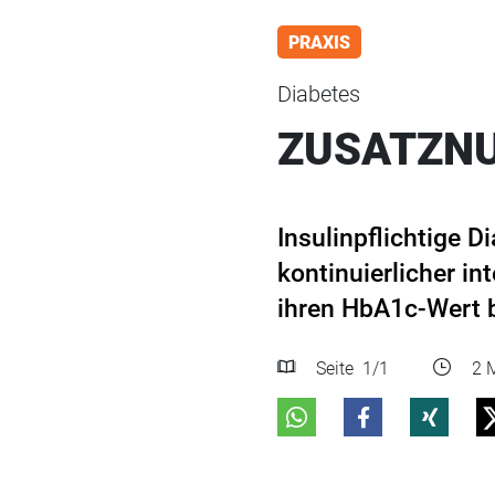
PRAXIS
Diabetes
ZUSATZN
Insulinpflichtige 
kontinuierlicher i
ihren HbA1c-Wert b
Seite
1
/1
2 M