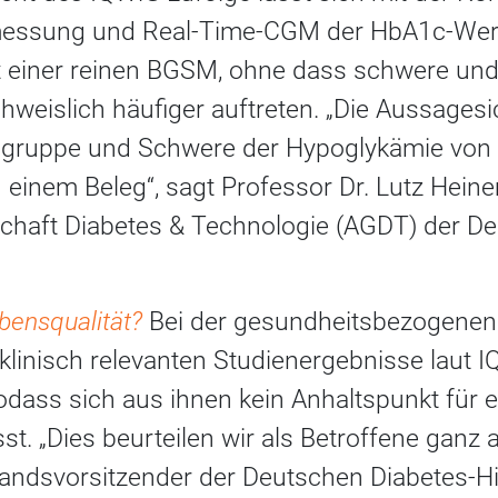
messung und Real-Time-CGM der HbA1c-Wer
mit einer reinen BGSM, ohne dass schwere u
eislich häufiger auftreten. „Die Aussagesic
rsgruppe und Schwere der Hypoglykämie von
 einem Beleg“, sagt Professor Dr. Lutz Hein
chaft Diabetes & Technologie (AGDT) der D
bensqualität?
Bei der gesundheitsbezogenen 
 klinisch relevanten Studienergebnisse laut I
 sodass sich aus ihnen kein Anhaltspunkt für 
sst. „Dies beurteilen wir als Betroffene ganz 
andsvorsitzender der Deutschen Diabetes-H