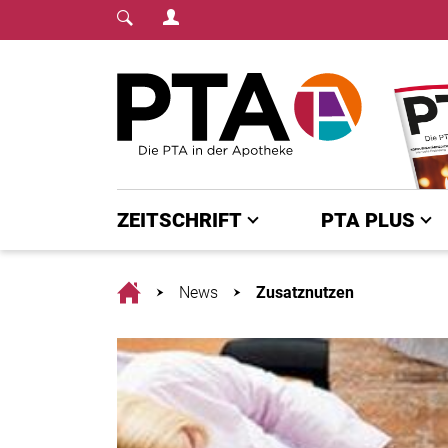
Login Menu
Fachmedium für PTA | diepta.de
Home
ZEITSCHRIFT
PTA PLUS
Home
News
Zusatznutzen