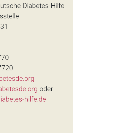
utsche Diabetes-Hilfe
stelle
 31
770
7720
betesde.org
abetesde.org
oder
abetes-hilfe.de