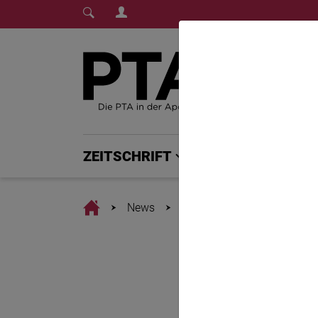
Login Menu
Fachmedium für PTA | diepta.de
Home
Home
ZEITSCHRIFT
PTA PLUS
Home
News
Waghalsiger Sprung