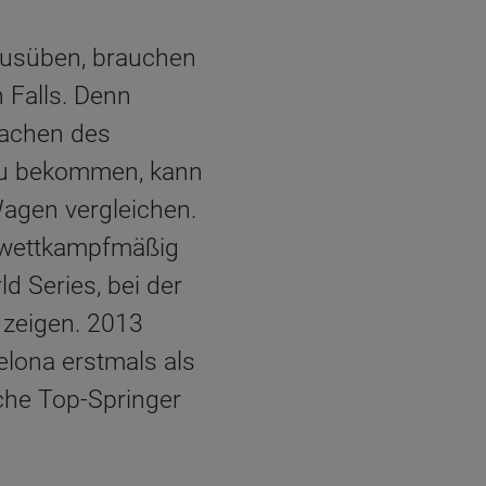
ausüben, brauchen
 Falls. Denn
fachen des
 zu bekommen, kann
Wagen vergleichen.
ch wettkampfmäßig
ld Series, bei der
 zeigen. 2013
elona erstmals als
sche Top-Springer