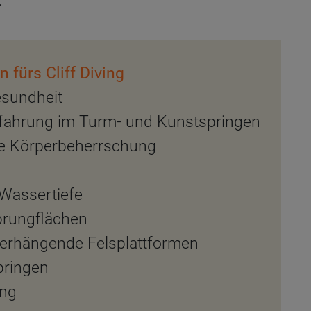
.
 fürs Cliff Diving
esundheit
rfahrung im Turm- und Kunstspringen
e Körperbeherrschung
Wassertiefe
prungflächen
erhängende Felsplattformen
springen
ung