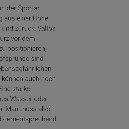
on der Sportart
g aus einer Höhe
 und zurück, Saltos
Kurz vor dem
u positionieren,
opfsprünge sind
ebensgefährlichen
, können auch noch
Eine starke
ches Wasser oder
ch. Man muss also
nd dementsprechend