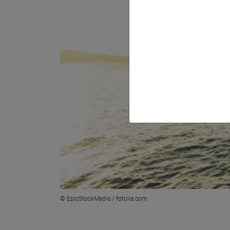
© EpicStockMedia / fotolia.com