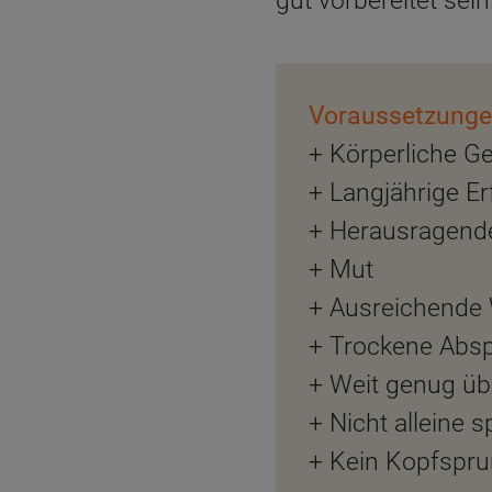
gut vorbereitet sein
Voraussetzungen
+ Körperliche G
+ Langjährige E
+ Herausragend
+ Mut
+ Ausreichende 
+ Trockene Abs
+ Weit genug üb
+ Nicht alleine 
+ Kein Kopfspr