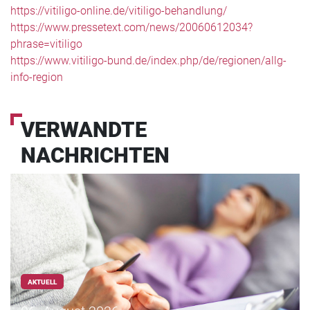
https://vitiligo-online.de/vitiligo-behandlung/
https://www.pressetext.com/news/20060612034?
phrase=vitiligo
https://www.vitiligo-bund.de/index.php/de/regionen/allg-
info-region
VERWANDTE
NACHRICHTEN
AKTUELL