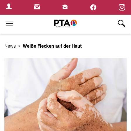
×
Newsletter
Fortbildungen
Login Menu
Home
News
Weiße Flecken auf der Haut