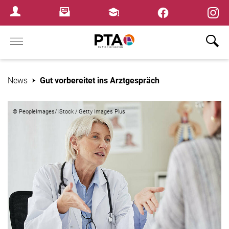
×
Newsletter
Fortbildungen
Login Menu
Home
News
Gut vorbereitet ins Arztgespräch
© PeopleImages/ iStock / Getty Images Plus