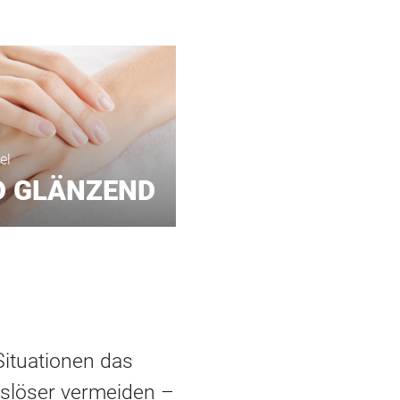
el
D GLÄNZEND
Situationen das
slöser vermeiden –