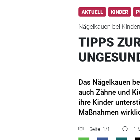
AKTUELL
KINDER
P
Nägelkauen bei Kinder
TIPPS ZU
UNGESUN
Das Nägelkauen bei
auch Zähne und Kie
ihre Kinder unters
Maßnahmen wirklic
Seite
1
/1
1 M