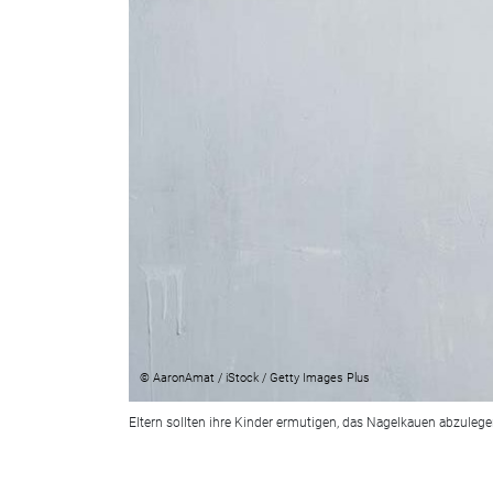
© AaronAmat / iStock / Getty Images Plus
Eltern sollten ihre Kinder ermutigen, das Nagelkauen abzulege