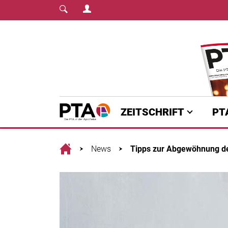
Login Menu
Fachmedium für PTA | diepta.de
Home
ZEITSCHRIFT
PT
Home
News
Tipps zur Abgewöhnung d