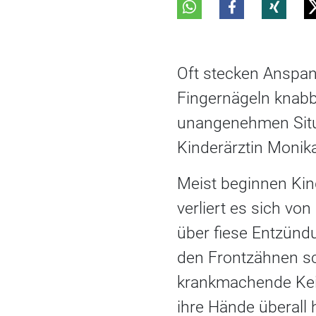
Oft stecken Anspan
Fingernägeln knabbe
unangenehmen Situa
Kinderärztin Monik
Meist beginnen Kind
verliert es sich vo
über fiese Entzünd
den Frontzähnen s
krankmachende Keim
ihre Hände überall 