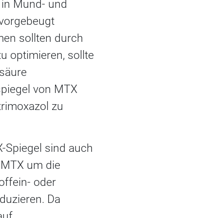
a in Mund- und
 vorgebeugt
en sollten durch
 optimieren, sollte
lsäure
spiegel von MTX
trimoxazol zu
Spiegel sind auch
t MTX um die
ffein- oder
duzieren. Da
auf