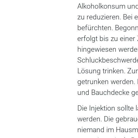
Alkoholkonsum und
zu reduzieren. Bei 
befürchten. Begonn
erfolgt bis zu eine
hingewiesen werden,
Schluckbeschwerden
Lösung trinken. Zu
getrunken werden. 
und Bauchdecke gee
Die Injektion sollt
werden. Die gebrau
niemand im Hausmül