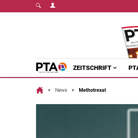
Login Menu
Fachmedium für PTA | diepta.de
Home
ZEITSCHRIFT
PT
Home
News
Methotrexat