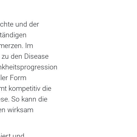
chte und der
ständigen
merzen. Im
 zu den Disease
ankheitsprogression
aler Form
mt kompetitiv die
se. So kann die
en wirksam
iert und