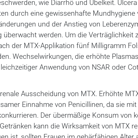
eschwerden, wie Diarrhö und Übelkeit. Ulcer
lten durch eine gewissenhafte Mundhygiene
ränderungen und der Anstieg von Leberenzym
 überwacht werden. Um die Verträglichkeit zu
nach der MTX-Applikation fünf Milligramm Fo
n. Wechselwirkungen, die erhöhte Plasma
 gleichzeitiger Anwendung von NSAR oder Co
enale Ausscheidung von MTX. Erhöhte MTX-
samer Einnahme von Penicillinen, da sie mi
 konkurrieren. Der übermäßige Konsum von ko
n Getränken kann die Wirksamkeit von MTX re
en ist, sollten Frauen im gebärfähigen Alter 