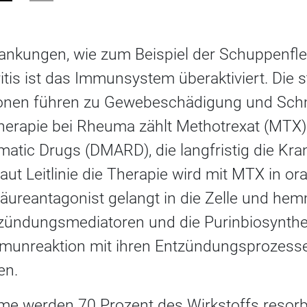
nkungen, wie zum Beispiel der Schuppenfle
tis ist das Immunsystem überaktiviert. Die 
onen führen zu Gewebeschädigung und Sch
erapie bei Rheuma zählt Methotrexat (MTX)
matic Drugs (DMARD), die langfristig die Kr
Laut Leitlinie die Therapie wird mit MTX in or
äureantagonist gelangt in die Zelle und hem
zündungsmediatoren und die Purinbiosynthe
munreaktion mit ihren Entzündungsprozess
en.
me werden 70 Prozent des Wirkstoffs resorb