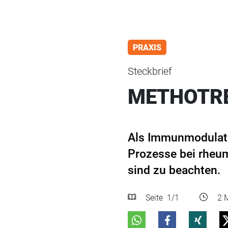
PRAXIS
Steckbrief
METHOTR
Als Immunmodulator
Prozesse bei rheu
sind zu beachten.
Seite
1
/1
2 M