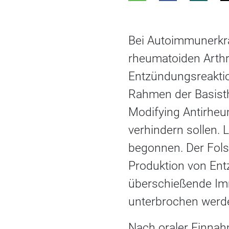
Bei Autoimmunerkra
rheumatoiden Arthri
Entzündungsreakti
Rahmen der Basisth
Modifying Antirheu
verhindern sollen. 
begonnen. Der Fols
Produktion von Ent
überschießende Im
unterbrochen werd
Nach oraler Einnah