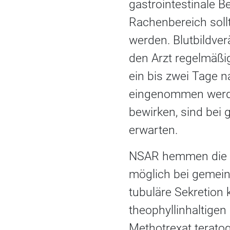
gastrointestinale B
Rachenbereich sol
werden. Blutbildve
den Arzt regelmäßig
ein bis zwei Tage 
eingenommen werde
bewirken, sind bei
erwarten.
NSAR hemmen die r
möglich bei gemein
tubuläre Sekretion
theophyllinhaltige
Methotrexat teratog