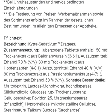
**Bei Unruhezuständen und nervös bedingten
Einschlafstörungen
***Die Festlegung von Preisen, Werbemaßnahmen sowie
des Sortiments erfolgt im Rahmen der gesetzlichen
Bestimmungen im alleinigen Ermessen der Apotheke.
Pflichttext
®
Bezeichnung
: Kytta-Sedativum
Dragees.
Zusammensetzung
: 1 überzogene Tablette enthält: 150 mg
Trockenextrakt aus Baldrianwurzeln (3-6:1), Auszugsmittel:
Ethanol 70 % (V/V), 30 mg Trockenextrakt aus
Hopfenzapfen (4-8:1), Auszugsmittel: Ethanol 40 % (V/V),
80 mg Trockenextrakt aus Passionsblumenkraut (4-7:1),
Auszugsmittel: Ethanol 50 % (V/V).
Sonstige Bestandteile
:
Maltodextrin, Lactose-Monohydrat, hochdisperses
Siliciumdioxid, Glucosesirup- Trockensubstanz,
Cellulosepulver, Povidon 25, Magnesiumstearat
(pflanzlich), Hypromellose, mikrokristalline Cellulose,
Stearinsäure, Talkum, Sucrose (Saccharose),