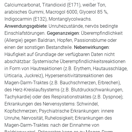
Calciumcarbonat, Titandioxid (E171), weißer Ton,
arabisches Gummi, Macrogol 6000, Glycerol 85 %,
Indigocarmin (E132), Montanglycolwachs.
Anwendungsgebiete
: Unruhezustände, nervös bedingte
Einschlafstörungen.
Gegenanzeigen
: Überempfindlichkeit
(Allergie) gegen Baldrian, Hopfen, Passionsblume oder
einen der sonstigen Bestandteile.
Nebenwirkungen
:
Häufigkeit auf Grundlage der verfügbaren Daten nicht
abschätzbar: Systemische Überempfindlichkeitsreaktionen
in Form von Hautreaktionen (z.B. Erythem, Hautausschläge,
Urticaria, Juckreiz), Hypersensitivitätsreaktionen des
Magen-Darm-Traktes (z.B. Bauchschmerzen, Erbrechen),
des Herz-Kreislaufsystems (z.B. Blutdruckschwankungen,
Tachykardie) oder des Respirationstraktes (z.B. Dyspnoe);
Erkrankungen des Nervensystems: Schwindel,
Kopfschmerzen; Psychiatrische Erkrankungen: innere
Unruhe, Nervosität, Ruhelosigkeit; Erkrankungen des
Magen-Darm-Traktes: nach der Einnahme von