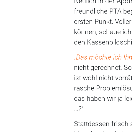
Neulich in der Apot
freundliche PTA be
ersten Punkt. Voll
können, schaue ich 
den Kassenbildschi
„Das möchte ich Ihn
nicht gerechnet. S
ist wohl nicht vorr
rasche Problemlösu
das haben wir ja lei
…?“
Stattdessen frisch