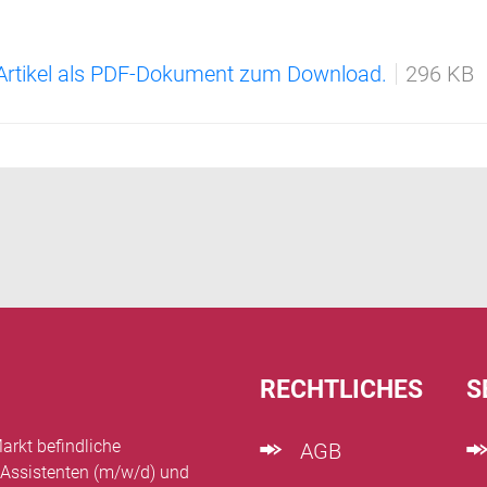
 Artikel als PDF-Dokument zum Download.
296 KB
RECHTLICHES
S
arkt befindliche
AGB
 Assistenten (m/w/d) und