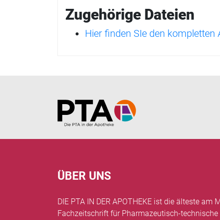
Zugehörige Dateien
Hier finden SIe den kompletten
Home
ÜBER UNS
DIE PTA IN DER APOTHEKE ist die älteste am M
Fachzeitschrift für Pharmazeutisch-technische