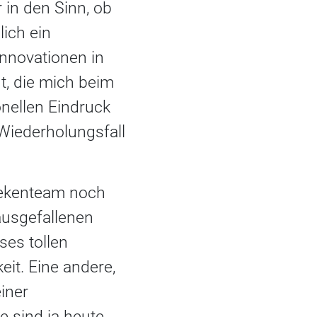
in den Sinn, ob
lich ein
Innovationen in
t, die mich beim
nellen Eindruck
 Wiederholungsfall
hekenteam noch
ausgefallenen
es tollen
it. Eine andere,
iner
ie sind ja heute