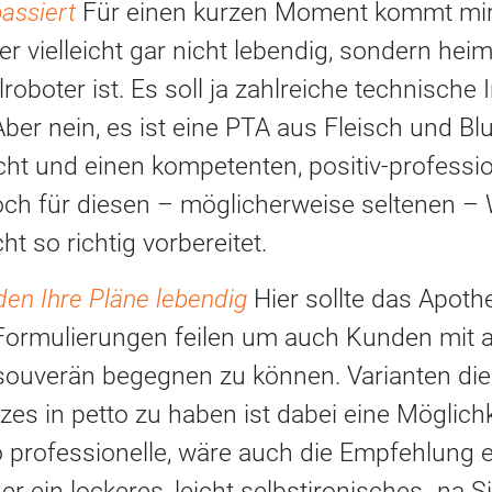
passiert
Für einen kurzen Moment kommt mir 
vielleicht gar nicht lebendig, sondern heim
roboter ist. Es soll ja zahlreiche technische 
er nein, es ist eine PTA aus Fleisch und Blu
cht und einen kompetenten, positiv-professio
Doch für diesen – möglicherweise seltenen –
ht so richtig vorbereitet.
den Ihre Pläne lebendig
Hier sollte das Apot
Formulierungen feilen um auch Kunden mit 
uverän begegnen zu können. Varianten dies
s in petto zu haben ist dabei eine Möglichke
professionelle, wäre auch die Empfehlung e
r ein lockeres, leicht selbstironisches „na S