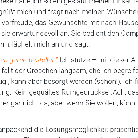
heke habe ich so einiges auf meiner Einkaufsl
grüßt mich und fragt nach meinen Wünschen
er Vorfreude, das Gewünschte mit nach Hau
sie erwartungsvoll an. Sie bedient den Compu
rm, lächelt mich an und sagt:
en gerne bestellen“
Ich stutze – mit dieser An
o fällt der Groschen langsam, ehe ich begrei
ätig , kann aber besorgt werden (schön!). Ich 
ng. Kein gequältes Rumgedruckse „Ach, das t
der gar nicht da, aber wenn Sie wollen, könnt
 anpackend die Lösungsmöglichkeit präsentie