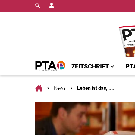
Login Menu
Fachmedium für PTA | diepta.de
Home
ZEITSCHRIFT
PT
Home
News
Leben ist das, ....