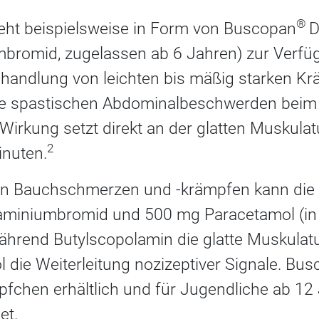
®
eht beispielsweise in Form von Buscopan
D
bromid, zugelassen ab 6 Jahren) zur Verfü
Behandlung von leichten bis mäßig starken 
ie spastischen Abdominalbeschwerden bei
Wirkung setzt direkt an der glatten Muskulat
2
inuten.
ten Bauchschmerzen und -krämpfen kann die
aminiumbromid und 500 mg Paracetamol (i
Während Butylscopolamin die glatte Muskulat
die Weiterleitung nozizeptiver Signale. Bu
äpfchen erhältlich und für Jugendliche ab 12
et.