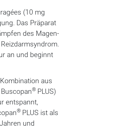
ragées (10 mg
gung. Das Präparat
Krämpfen des Magen-
m Reizdarmsyndrom.
ur an und beginnt
 Kombination aus
®
n Buscopan
PLUS)
ur entspannt,
®
scopan
PLUS ist als
 Jahren und