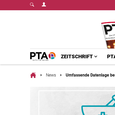
Login Menu
Fachmedium für PTA | diepta.de
Home
ZEITSCHRIFT
PT
Home
News
Umfassende Datenlage best