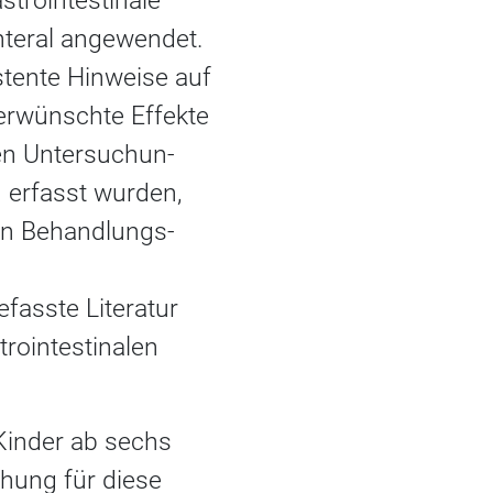
strointestinale
nteral angewendet.
stente Hinweise auf
erwünschte Effekte
en Untersuchun-
 erfasst wurden,
en Behandlungs-
asste Literatur
rointestinalen
 Kinder ab sechs
öhung für diese