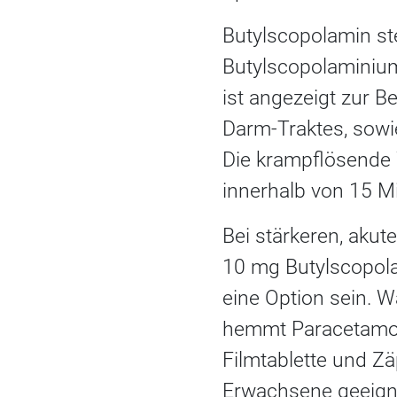
Butylscopolamin st
Butylscopolaminium
ist angezeigt zur 
Darm-Traktes, sow
Die krampflösende 
innerhalb von 15 M
Bei stärkeren, aku
10 mg Butylscopol
eine Option sein. 
hemmt Paracetamol 
Filmtablette und Z
Erwachsene geeign