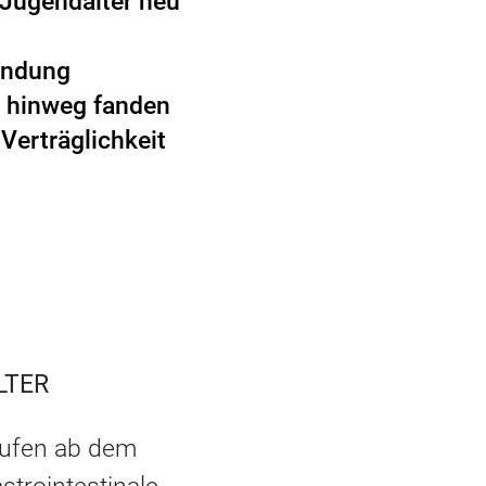
Jugendalter neu
endung
 hinweg fanden
 Verträglichkeit
LTER
tufen ab dem