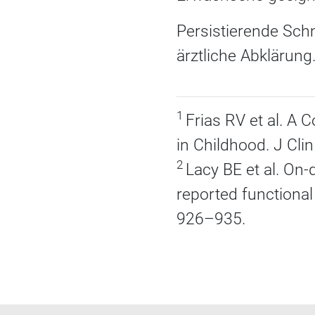
Persistierende Sch
ärztliche Abklärung
1
Frias RV et al. A
in Childhood. J Cli
2
Lacy BE et al. On
reported functiona
926–935.