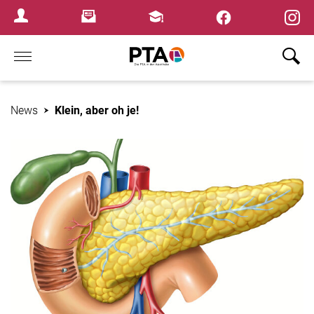
Newsletter
Fortbildungen
Login Menu
Home
News
Klein, aber oh je!