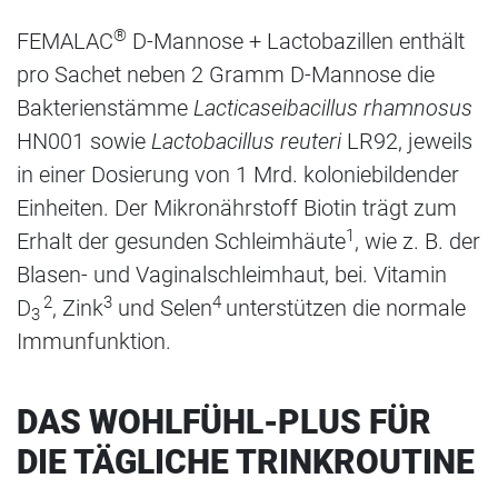
®
FEMALAC
D-Mannose + Lactobazillen enthält
pro Sachet neben 2 Gramm D-Mannose die
Bakterienstämme
Lacticaseibacillus rhamnosus
HN001 sowie
Lactobacillus reuteri
LR92, jeweils
in einer Dosierung von 1 Mrd. koloniebildender
Einheiten. Der Mikronährstoff Biotin trägt zum
1
Erhalt der gesunden Schleimhäute
, wie z. B. der
Blasen- und Vaginalschleimhaut, bei. Vitamin
2
3
4
D
, Zink
und Selen
unterstützen die normale
3
Immunfunktion.
DAS WOHLFÜHL-PLUS FÜR
DIE TÄGLICHE TRINKROUTINE