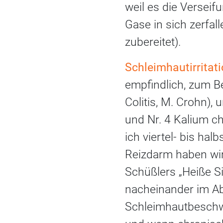
weil es die Verseifu
Gase in sich zerfal
zubereitet).
Schleimhautirritat
empfindlich, zum Be
Colitis, M. Crohn),
und Nr. 4 Kalium c
ich viertel- bis ha
Reizdarm haben wir
Schüßlers „Heiße 
nacheinander im Ab
Schleimhautbeschwe