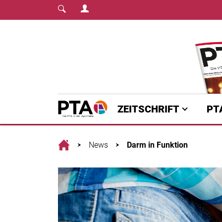
Login Menu
Fachmedium für PTA | diepta.de
Home
ZEITSCHRIFT
PT
Home
News
Darm in Funktion