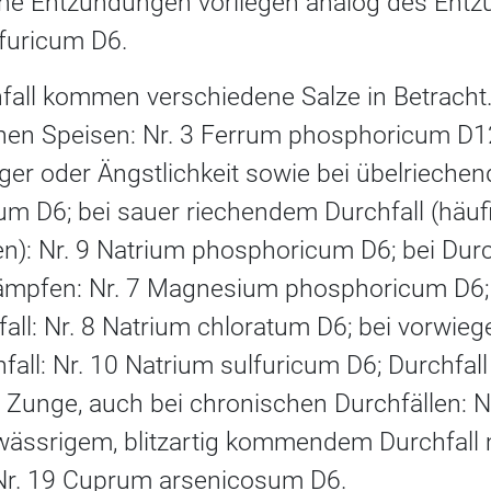
he Entzündungen vorliegen analog des En
lfuricum D6.
all kommen verschiedene Salze in Betracht. 
en Speisen: Nr. 3 Ferrum phosphoricum D12;
er oder Ängstlichkeit sowie bei übelriechen
m D6; bei sauer riechendem Durchfall (häufig
en): Nr. 9 Natrium phosphoricum D6; bei Durc
mpfen: Nr. 7 Magnesium phosphoricum D6; 
all: Nr. 8 Natrium chloratum D6; bei vorwi
all: Nr. 10 Natrium sulfuricum D6; Durchfall 
 Zunge, auch bei chronischen Durchfällen: N
 wässrigem, blitzartig kommendem Durchfall
r. 19 Cuprum arsenicosum D6.