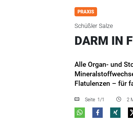
PRAXIS
Schüßler Salze
DARM IN 
Alle Organ- und S
Mineralstoffwechse
Flatulenzen – für 
Seite
1
/1
2 M