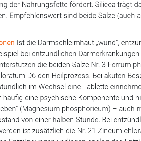
ng der Nahrungsfette fördert. Silicea trägt da
len. Empfehlenswert sind beide Salze (auch a
ionen
Ist die Darmschleimhaut „wund“, entzü
ispiel bei entzündlichen Darmerkrankungen (C
 unterstützen die beiden Salze Nr. 3 Ferrum
hloratum D6 den Heilprozess. Bei akuten B
lbstündlich im Wechsel eine Tablette einnehm
 häufig eine psychische Komponente und hier
Sieben“ (Magnesium phosphoricum) – auch 
stand von einer halben Stunde. Bei entzünd
rden ist zusätzlich die Nr. 21 Zincum chlo