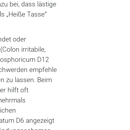
zu bei, dass lästige
ls „Heiße Tasse“
ndet oder
olon irritabile,
 phosphoricum D12
eschwerden empfehle
en zu lassen. Beim
 hilft oft
mehrmals
lichen
ratum D6 angezeigt