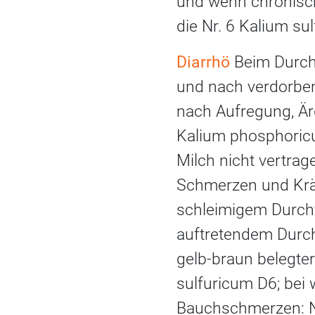
und wenn chronisc
die Nr. 6 Kalium su
Diarrhö
Beim Durchf
und nach verdorben
nach Aufregung, Ärg
Kalium phosphoricu
Milch nicht vertrag
Schmerzen und Krä
schleimigem Durchf
auftretendem Durchf
gelb-braun belegter
sulfuricum D6; bei
Bauchschmerzen: N