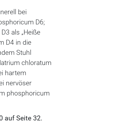
erell bei
hosphoricum D6;
m D3 als „Heiße
m D4 in die
ndem Stuhl
Natrium chloratum
ei hartem
ei nervöser
lium phosphoricum
 auf Seite 32.