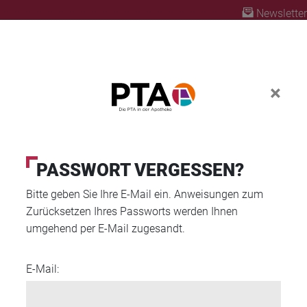
Newsletter
A | diepta.de
×
ABO
A PLUS
FORTBILDUNG
PTA AUSBILD
PASSWORT VERGESSEN?
Bitte geben Sie Ihre E-Mail ein. Anweisungen zum
Zurücksetzen Ihres Passworts werden Ihnen
umgehend per E-Mail zugesandt.
E-Mail: