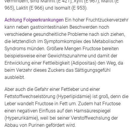
vermindern, sind Mannit (E 421), Xylit (E 967), Maltit (E
965), Laktit (E 966) und Isomalt (E 953).
Achtung Folgeerkrankungen
Ein hoher Fruchtzuckerverzehr
kann neben gastrointestinalen Beschwerden noch
verschiedene gesundheitliche Probleme nach sich ziehen,
die letztendlich im Symptomkomplex des Metabolischen
Syndroms münden. Größere Mengen Fructose bereiten
beispielsweise einer Gewichtszunahme und damit der
Entwicklung einer Fettleibigkeit (Adipositas) den Weg, da
beim Verzehr dieses Zuckers das Sättigungsgefühl
ausbleibt.
Aber auch die Gefahr einer Fettleber und einer
Fettstoffwechselstörung (Hyperlipidämie) ist groß, denn die
Leber wandelt Fructose in Fett um. Zudem hat Fructose
einen negativen Einfluss auf den Harnsäurespiegel
(Hyperurikämie), weil bei seiner Verstoffwechslung der
Abbau von Purinen gefördert wird.