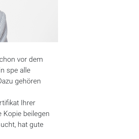
chon vor dem
n spe alle
 Dazu gehören
h
ifikat Ihrer
e Kopie beilegen
ucht, hat gute