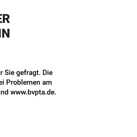
ER
IN
 Sie gefragt. Die
bei Problemen am
 und www.bvpta.de.