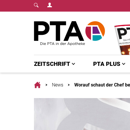
Login Menu
Fachmedium für PTA | diepta.de
Home
ZEITSCHRIFT
PTA PLUS
Home
News
Worauf schaut der Chef bei