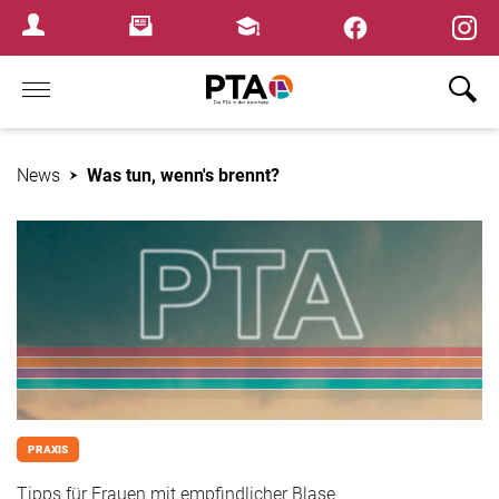
×
Newsletter
Fortbildungen
Login Menu
Home
News
Was tun, wenn's brennt?
PRAXIS
Tipps für Frauen mit empfindlicher Blase