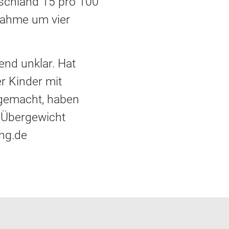
tschland 15 pro 100
nahme um vier
nd unklar. Hat
 Kinder mit
 gemacht, haben
 Übergewicht
ung.de