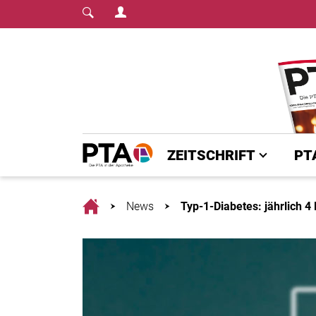
Login Menu
Fachmedium für PTA | diepta.de
Home
ZEITSCHRIFT
PT
Home
News
Typ-1-Diabetes: jährlich 