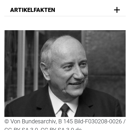
ARTIKELFAKTEN
© Von Bundesarchiv, B 145 Bild-F030208-0026 /
CC-BY-SA 3.0, CC BY-SA 3.0 de,