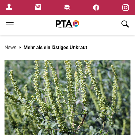
×
Newsletter
Fortbildungen
Login Menu
Home
News
Mehr als ein lästiges Unkraut