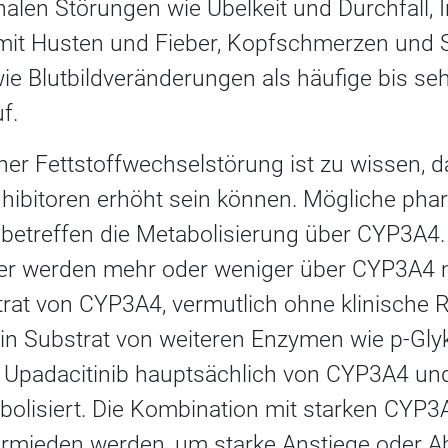
inalen Störungen wie Übelkeit und Durchfall, 
it Husten und Fieber, Kopfschmerzen und S
ie Blutbildveränderungen als häufige bis seh
f.
iner Fettstoffwechselstörung ist zu wissen, 
hibitoren erhöht sein können. Mögliche pha
etreffen die Metabolisierung über CYP3A4. D
 werden mehr oder weniger über CYP3A4 met
strat von CYP3A4, vermutlich ohne klinische 
ein Substrat von weiteren Enzymen wie p-Gly
ie Upadacitinib hauptsächlich von CYP3A4 und
lisiert. Die Kombination mit starken CYP3A
ermieden werden, um starke Anstiege oder Ab