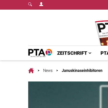
Login Menu
Fachmedium für PTA | diepta.de
Home
ZEITSCHRIFT
PT
Home
News
Januskinaseinhibitoren