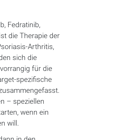
, Fedratinib,
ist die Therapie der
oriasis-Arthritis,
den sich die
vorrangig für die
arget-spezifische
) zusammengefasst.
n – speziellen
tarten, wenn ein
 will.
 dann in den