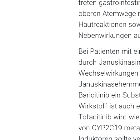
treten gastrointest
oberen Atemwege m
Hautreaktionen sow
Nebenwirkungen au
Bei Patienten mit e
durch Januskinasin
Wechselwirkungen b
Januskinasehemmer
Baricitinib ein Sub
Wirkstoff ist auch 
Tofacitinib wird w
von CYP2C19 metabo
Induktoren sollte v