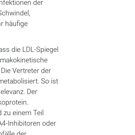
Infektionen der
chwindel,
r häufige
dass die LDL-Spiegel
rmakokinetische
ie Vertreter der
abolisiert. So ist
Relevanz. Der
koprotein.
 zu einem Teil
4-Inhibitoren oder
fälle der