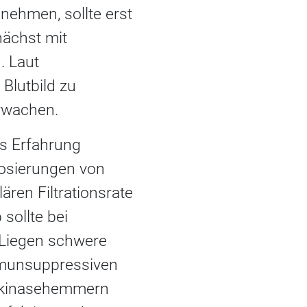
ehmen, sollte erst
nächst mit
. Laut
Blutbild zu
rwachen.
ls Erfahrung
 Dosierungen von
ären Filtrationsrate
 sollte bei
 Liegen schwere
mmunsuppressiven
uskinasehemmern