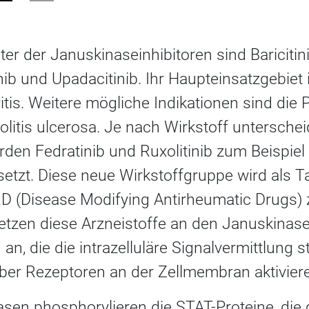
er der Januskinaseinhibitoren sind Baricitinib
inib und Upadacitinib. Ihr Haupteinsatzgebiet 
tis. Weitere mögliche Indikationen sind die Ps
litis ulcerosa. Je nach Wirkstoff unterschei
rden Fedratinib und Ruxolitinib zum Beispiel 
etzt. Diese neue Wirkstoffgruppe wird als T
D (Disease Modifying Antirheumatic Drugs
tzen diese Arzneistoffe an den Januskinase
an, die die intrazelluläre Signalvermittlung s
über Rezeptoren an der Zellmembran aktivieren
asen phosphorylieren die STAT-Proteine, die