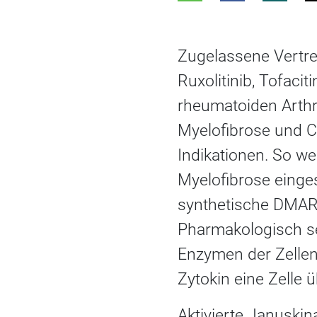
Zugelassene Vertret
Ruxolitinib, Tofacit
rheumatoiden Arthri
Myelofibrose und Co
Indikationen. So we
Myelofibrose einges
synthetische DMAR
Pharmakologisch se
Enzymen der Zellen 
Zytokin eine Zelle 
Aktivierte Januskin