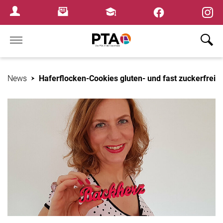
×
Newsletter
Fortbildungen
Login Menu
Home
News
Haferflocken-Cookies gluten- und fast zuckerfrei