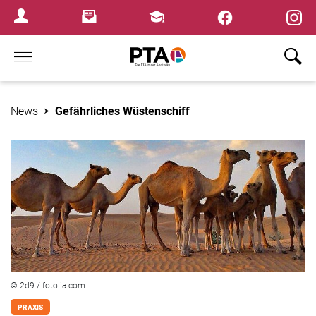
×
Newsletter
Fortbildungen
Login Menu
Home
News
Gefährliches Wüstenschiff
© 2d9 / fotolia.com
PRAXIS