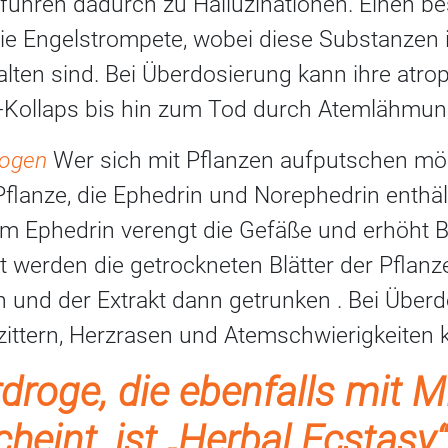
ühren dadurch zu Halluzinationen. Einen b
die Engelstrompete, wobei diese Substanzen i
alten sind. Bei Überdosierung kann ihre atr
-Kollaps bis hin zum Tod durch Atemlähmun
rogen
Wer sich mit Pflanzen aufputschen möch
Pflanze, die Ephedrin und Norephedrin enthält
 Ephedrin verengt die Gefäße und erhöht B
t werden die getrockneten Blätter der Pflan
und der Extrakt dann getrunken . Bei Überd
lzittern, Herzrasen und Atemschwierigkeite
droge, die ebenfalls mit 
heint, ist „Herbal Ecstasy“