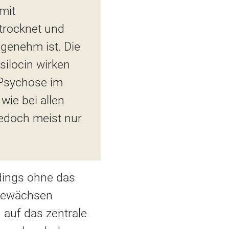
mit
etrocknet und
genehm ist. Die
silocin wirken
 Psychose im
wie bei allen
jedoch meist nur
dings ohne das
ngewächsen
 auf das zentrale