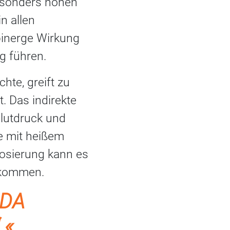
esonders hohen
n allen
opinerge Wirkung
g führen.
te, greift zu
. Das indirekte
lutdruck und
ze mit heißem
osierung kann es
n kommen.
MDA
.«