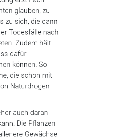
nten glauben, zu
 zu sich, die dann
der Todesfälle nach
eten. Zudem hält
ass dafür
chen können. So
e, die schon mit
von Naturdrogen
cher auch daran
kann. Die Pflanzen
fallenere Gewächse