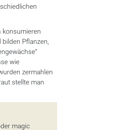
schiedlichen
n konsumieren
 bilden Pflanzen,
exengewächse“
hse wie
 wurden zermahlen
aut stellte man
 oder magic