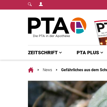
Login Menu
Fachmedium für PTA | diepta.de
Home
ZEITSCHRIFT
PTA PLUS
Home
News
Gefährliches aus dem Sch