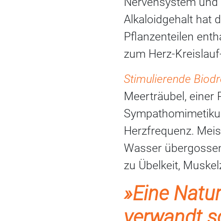
Nervensystem und f
Alkaloidgehalt hat 
Pflanzenteilen enth
zum Herz-Kreislauf
Stimulierende Biod
Meerträubel, einer 
Sympathomimetikum
Herzfrequenz. Meis
Wasser übergossen 
zu Übelkeit, Muske
»Eine Natur
verwandt sc