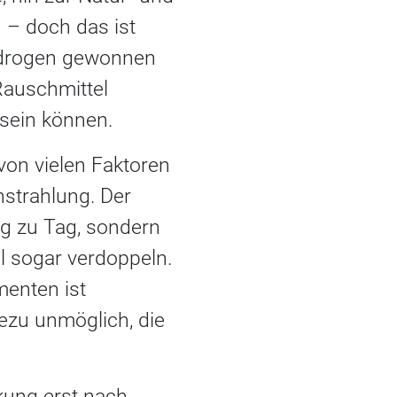
n – doch das ist
iodrogen gewonnen
 Rauschmittel
 sein können.
von vielen Faktoren
nstrahlung. Der
ag zu Tag, sondern
l sogar verdoppeln.
menten ist
ezu unmöglich, die
rkung erst nach