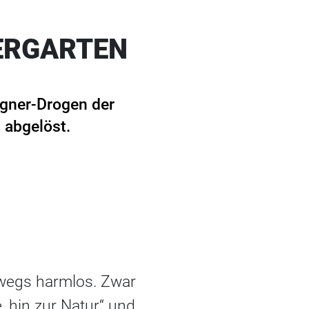
ERGARTEN
igner-Drogen der
 abgelöst.
swegs harmlos. Zwar
 hin zur Natur“ und