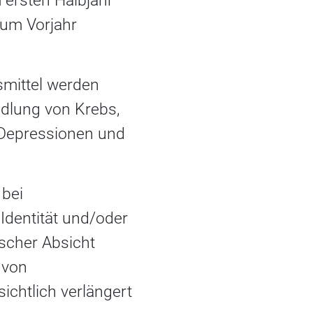
m ersten Halbjahr
zum Vorjahr
smittel werden
ndlung von Krebs,
 Depressionen und
 bei
Identität und/oder
rischer Absicht
 von
ichtlich verlängert