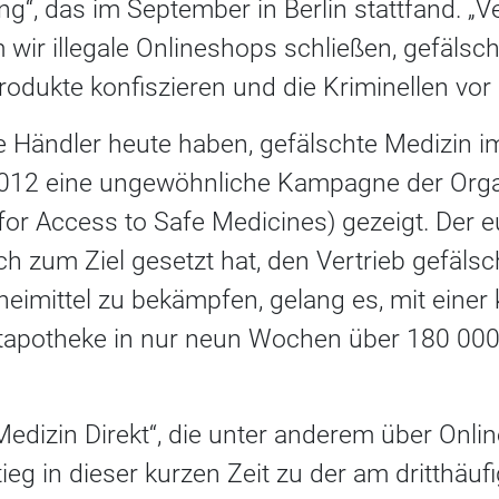
ng“, das im September in Berlin stattfand. 
 wir illegale Onlineshops schließen, gefälsch
dukte konfiszieren und die Kriminellen vor 
ale Händler heute haben, gefälschte Medizin 
t 2012 eine ungewöhnliche Kampagne der Or
for Access to Safe Medicines) gezeigt. Der e
ich zum Ziel gesetzt hat, den Vertrieb gefäls
eimittel zu bekämpfen, gelang es, mit einer
stapotheke in nur neun Wochen über 180 00
edizin Direkt“, die unter anderem über Onli
eg in dieser kurzen Zeit zu der am dritthäu