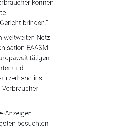
„Verbraucher können
te
Gericht bringen.“
im weltweiten Netz
ganisation EAASM
uropaweit tätigen
chter und
 kurzerhand ins
0 Verbraucher
ne-Anzeigen
figsten besuchten