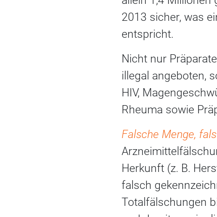
allein 1,4 Millione
2013 sicher, was e
entspricht.
Nicht nur Präparat
illegal angeboten,
HIV, Magengeschwü
Rheuma sowie Präpa
Falsche Menge, fals
Arzneimittelfälschu
Herkunft (z. B. Hers
falsch gekennzeich
Totalfälschungen bi