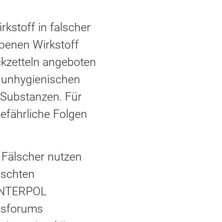
kstoff in falscher
ebenen Wirkstoff
ckzetteln angeboten
r unhygienischen
 Substanzen. Für
efährliche Folgen
e Fälscher nutzen
lschten
 INTERPOL
onsforums