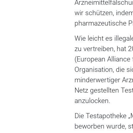
Arzneimittelfälschu
wir schützen, indem
pharmazeutische Pro
Wie leicht es illeg
zu vertreiben, ha
(European Alliance 
Organisation, die s
minderwertiger Arzn
Netz gestellten Te
anzulocken.
Die Testapotheke „M
beworben wurde, sti