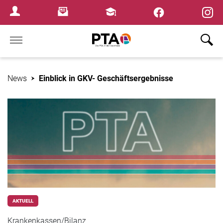
×
Newsletter
Fortbildungen
Login Menu
Home
News
Einblick in GKV- Geschäftsergebnisse
AKTUELL
Krankenkassen/Bilanz