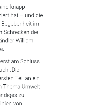
sind knapp
iert hat – und die
e Begebenheit im
m Schrecken die
ändler William
e.
d erst am Schluss
uch „Die
rsten Teil an ein
zum Thema Umwelt
bendiges zu
inien von