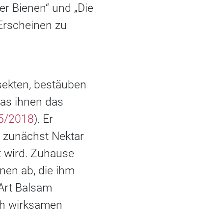
er Bienen“ und „Die
Erscheinen zu
sekten, bestäuben
das ihnen das
05/2018
). Er
 zunächst Nektar
 wird. Zuhause
nen ab, die ihm
Art Balsam
sch wirksamen