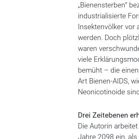
„Bienensterben“ bez
industrialisierte F
Insektenvölker vor
werden. Doch plötzl
waren verschwunde
viele Erklärungsmo
bemüht – die einen
Art Bienen-AIDS, wi
Neonicotinoide sind
Drei Zeitebenen e
Die Autorin arbeite
Jahre 2098 ein, als