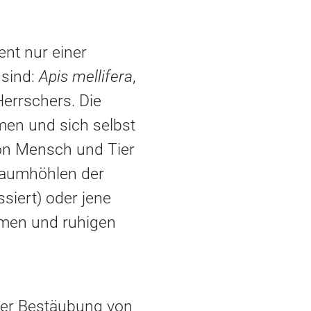
ient nur einer
 sind:
Apis mellifera
,
Herrschers. Die
men und sich selbst
von Mensch und Tier
 Baumhöhlen der
ssiert) oder jene
amen und ruhigen
 der Bestäubung von