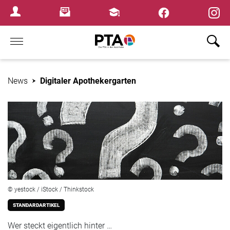
×
Newsletter
Fortbildungen
Login Menu
Home
News
Digitaler Apothekergarten
© yestock / iStock / Thinkstock
STANDARDARTIKEL
Wer steckt eigentlich hinter …