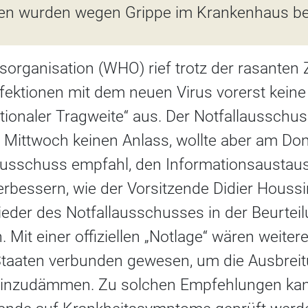
ten wurden wegen Grippe im Krankenhaus be
sorganisation (WHO) rief trotz der rasante
ektionen mit dem neuen Virus vorerst keine
tionaler Tragweite“ aus. Der Notfallausschu
m Mittwoch keinen Anlass, wollte aber am Do
-Ausschuss empfahl, den Informationsaustau
erbessern, wie der Vorsitzende Didier Houssi
lieder des Notfallausschusses in der Beurteil
. Mit einer offiziellen „Notlage“ wären weiter
taaten verbunden gewesen, um die Ausbrei
einzudämmen. Zu solchen Empfehlungen kan