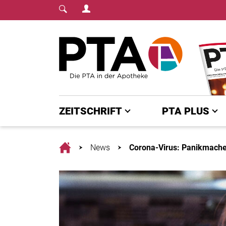
Login Menu
Fachmedium für PTA | diepta.de
Home
ZEITSCHRIFT
PTA PLUS
Home
News
Corona-Virus: Panikmach