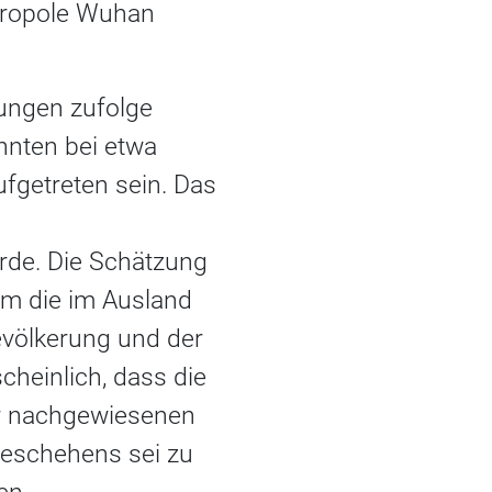
etropole Wuhan
ungen zufolge
nnten bei etwa
getreten sein. Das
urde. Die Schätzung
em die im Ausland
Bevölkerung und der
heinlich, dass die
der nachgewiesenen
Geschehens sei zu