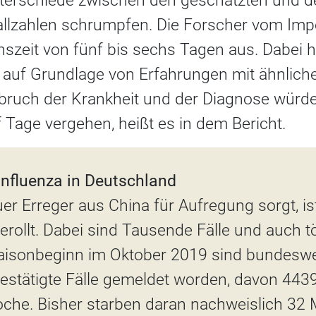
nterschiede zwischen den geschätzten und d
lzahlen schrumpfen. Die Forscher vom Impe
nszeit von fünf bis sechs Tagen aus. Dabei h
auf Grundlage von Erfahrungen mit ähnliche
ruch der Krankheit und der Diagnose würde
nf Tage vergehen, heißt es in dem Bericht.
Influenza in Deutschland
r Erreger aus China für Aufregung sorgt, ist
erollt. Dabei sind Tausende Fälle und auch t
 Saisonbeginn im Oktober 2019 sind bundesw
estätigte Fälle gemeldet worden, davon 4439
he. Bisher starben daran nachweislich 32