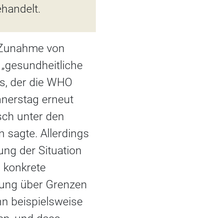
handelt.
n Zunahme von
 „gesundheitliche
ss, der die WHO
nnerstag erneut
sch unter den
n sagte. Allerdings
ung der Situation
e konkrete
tung über Grenzen
n beispielsweise