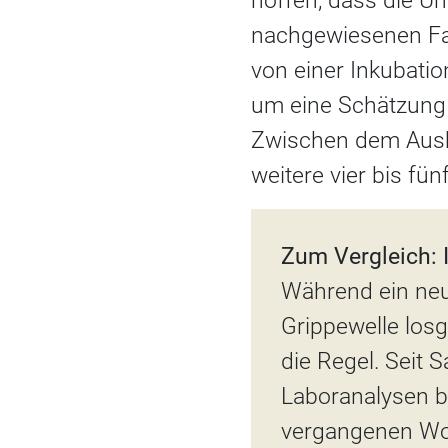
hoffen, dass die U
nachgewiesenen Fal
von einer Inkubatio
um eine Schätzung 
Zwischen dem Ausb
weitere vier bis fü
Zum Vergleich:
Während ein neue
Grippewelle losg
die Regel. Seit
Laboranalysen b
vergangenen Woc