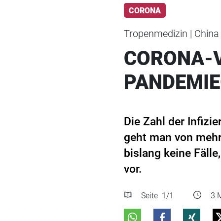
CORONA
Tropenmedizin | China
CORONA-V
PANDEMIE
Die Zahl der Infizie
geht man von mehr 
bislang keine Fäll
vor.
Seite
1
/1
3 M