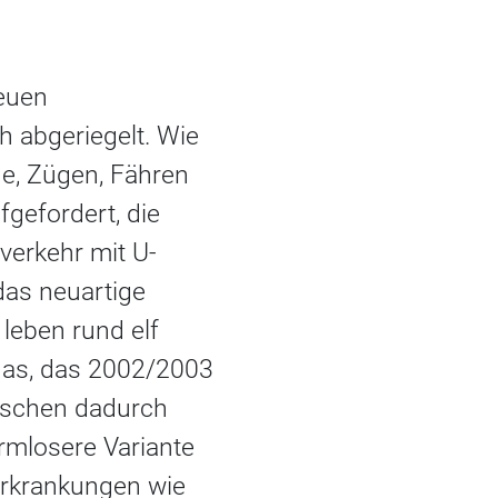
euen
 abgeriegelt. Wie
ge, Zügen, Fähren
efordert, die
verkehr mit U-
as neuartige
leben rund elf
 das, das 2002/2003
nschen dadurch
rmlosere Variante
 Erkrankungen wie