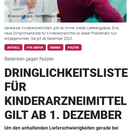
© kzenon / iStock / Getty Images Plus
Gerade bei Kinderarzneimitteln gibt es immer wieder Lieferengpässe. Eine
neue Dringlichkeitsliste für Kinderarzneimittel so dieser Problematik nun
entgegenwirken. Sie gilt ab Dezember 2023.
AKTUELL
PTA-BERUF
KINDER
POLITIK
Bedenken gegen Nutzen
DRINGLICHKEITSLISTE
FÜR
KINDERARZNEIMITTEL
GILT AB 1. DEZEMBER
Um den anhaltenden Lieferschwierigkeiten gerade bei